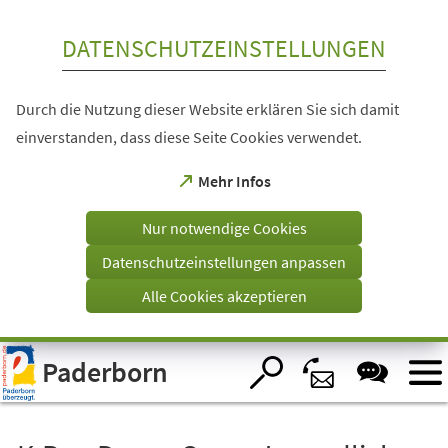
Inhalt anspringen
DATENSCHUTZEINSTELLUNGEN
Durch die Nutzung dieser Website erklären Sie sich damit
einverstanden, dass diese Seite Cookies verwendet.
(Öffnet
Mehr Infos
in
einem
Nur notwendige Cookies
neuen
Tab)
Datenschutzeinstellungen anpassen
Alle Cookies akzeptieren
Visuelle
Paderborn
Assistenzsoftware
öffnen.