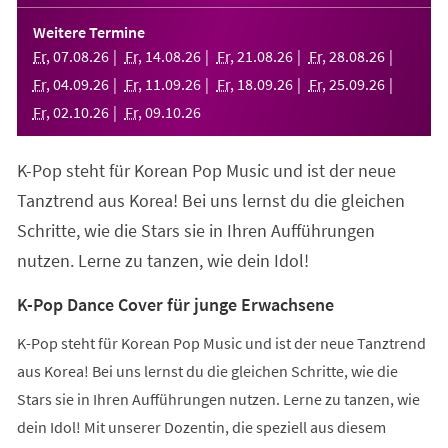
in
einem
Weitere Termine
neuen
Fr
,
07
.
08
.
26
Fr
,
14
.
08
.
26
Fr
,
21
.
08
.
26
Fr
,
28
.
08
.
26
Tab)
Fr
,
04
.
09
.
26
Fr
,
11
.
09
.
26
Fr
,
18
.
09
.
26
Fr
,
25
.
09
.
26
Fr
,
02
.
10
.
26
Fr
,
09
.
10
.
26
K-Pop steht für Korean Pop Music und ist der neue
Tanztrend aus Korea! Bei uns lernst du die gleichen
Schritte, wie die Stars sie in Ihren Aufführungen
nutzen. Lerne zu tanzen, wie dein Idol!
K-Pop Dance Cover für junge Erwachsene
K-Pop steht für Korean Pop Music und ist der neue Tanztrend
aus Korea! Bei uns lernst du die gleichen Schritte, wie die
Stars sie in Ihren Aufführungen nutzen. Lerne zu tanzen, wie
dein Idol! Mit unserer Dozentin, die speziell aus diesem