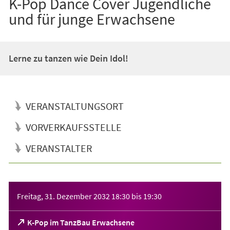
K-Pop Dance Cover Jugendliche
und für junge Erwachsene
Lerne zu tanzen wie Dein Idol!
VERANSTALTUNGSORT
VORVERKAUFSSTELLE
VERANSTALTER
Veranstaltungsinformationen
Freitag, 31. Dezember 2032
18:30
bis
19:30
(Öffnet
K-Pop im TanzBau Erwachsene