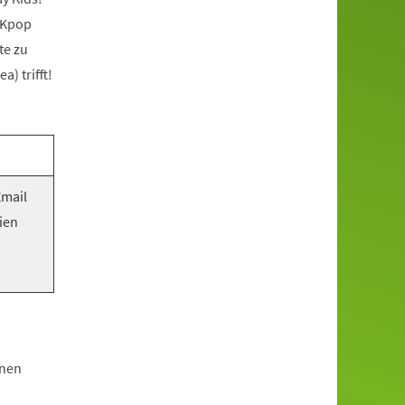
 Kpop
te zu
) trifft!
Email
ien
hnen