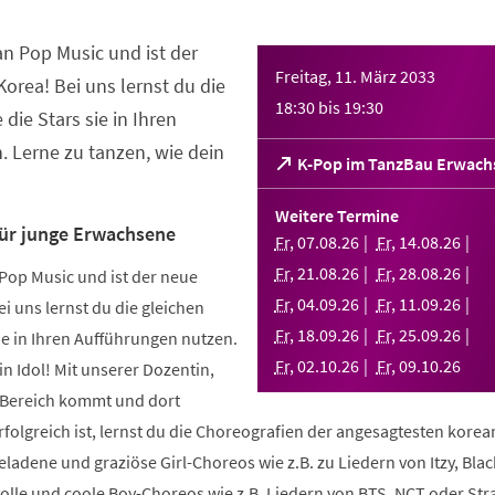
an Pop Music und ist der
Freitag, 11. März 2033
orea! Bei uns lernst du die
18:30
bis
19:30
 die Stars sie in Ihren
 Lerne zu tanzen, wie dein
(Öffnet
K-Pop im TanzBau Erwach
in
einem
Weitere Termine
neuen
für junge Erwachsene
Fr
,
07
.
08
.
26
Fr
,
14
.
08
.
26
Tab)
Fr
,
21
.
08
.
26
Fr
,
28
.
08
.
26
Pop Music und ist der neue
Fr
,
04
.
09
.
26
Fr
,
11
.
09
.
26
i uns lernst du die gleichen
Fr
,
18
.
09
.
26
Fr
,
25
.
09
.
26
sie in Ihren Aufführungen nutzen.
Fr
,
02
.
10
.
26
Fr
,
09
.
10
.
26
in Idol! Mit unserer Dozentin,
m Bereich kommt und dort
folgreich ist, lernst du die Choreografien der angesagtesten kore
geladene und graziöse Girl-Choreos wie z.B. zu Liedern von Itzy, Bla
volle und coole Boy-Choreos wie z.B. Liedern von BTS, NCT oder Stra