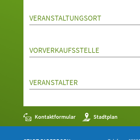
VERANSTALTUNGSORT
VORVERKAUFSSTELLE
VERANSTALTER
Kontaktformular
(Öffnet
Stadtplan
in
einem
neuen
Tab)