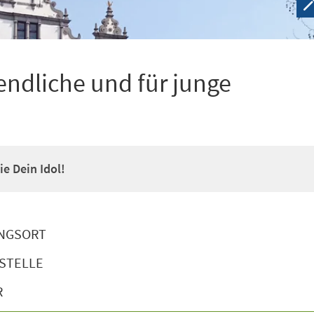
ndliche und für junge
e Dein Idol!
NGSORT
STELLE
R