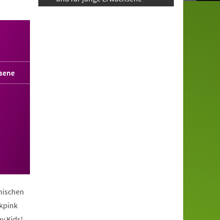
sene
anischen
ckpink
y Kids!