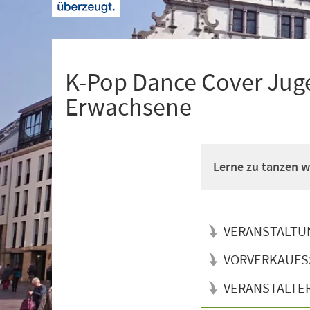
+
1
K-Pop Dance Cover Juge
Erwachsene
Lerne zu tanzen wi
VERANSTALTU
VORVERKAUFS
VERANSTALTE