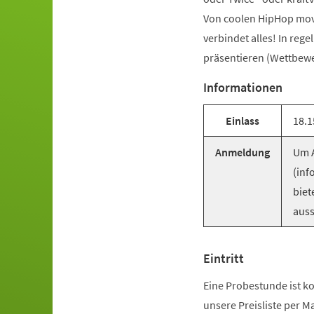
Von coolen HipHop mov
verbindet alles! In reg
präsentieren (Wettbewer
Informationen
Einlass
18.1
Anmeldung
Um A
(inf
biet
auss
Eintritt
Eine Probestunde ist ko
unsere Preisliste per M