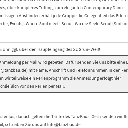
es, über komplexes Tutting, zum eleganten Contemporary Dance -
elmässigen Abständen erhält jede Gruppe die Gelegenheit das Erlern
be, Events). Where Soul meets Seoul- Wo die Seele Seoul (Südkorea
5 Uhr, ggf. über den Haupteingang des Sc Grün- Weiß
nmeldung per Mail wird gebeten. Dafür senden Sie uns bitte eine 
o@tanzbau.de) mit Name, Anschrift und Telefonnummer. In den Fer
en wir teilweise ein Ferienprogramm die Anmeldung erfolgt hier
chließlich vor den Ferien per Mail.
stenlos, danach gelten die Tarife des TanzBaus. Gern senden wir I
ail, schreiben Sie uns an! Info@tanzbau.de