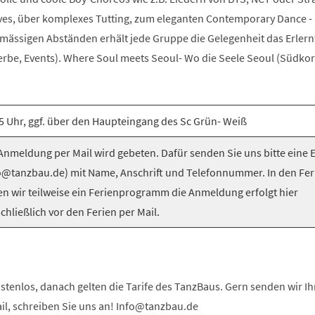
es, über komplexes Tutting, zum eleganten Contemporary Dance -
elmässigen Abständen erhält jede Gruppe die Gelegenheit das Erlern
be, Events). Where Soul meets Seoul- Wo die Seele Seoul (Südkorea
5 Uhr, ggf. über den Haupteingang des Sc Grün- Weiß
nmeldung per Mail wird gebeten. Dafür senden Sie uns bitte eine 
o@tanzbau.de) mit Name, Anschrift und Telefonnummer. In den Fer
en wir teilweise ein Ferienprogramm die Anmeldung erfolgt hier
chließlich vor den Ferien per Mail.
stenlos, danach gelten die Tarife des TanzBaus. Gern senden wir I
ail, schreiben Sie uns an! Info@tanzbau.de