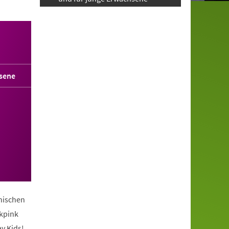
sene
anischen
ckpink
y Kids!