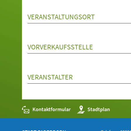
VERANSTALTUNGSORT
VORVERKAUFSSTELLE
VERANSTALTER
Kontaktformular
(Öffnet
Stadtplan
in
einem
neuen
Tab)