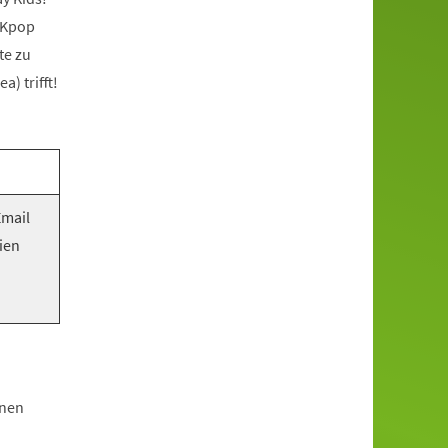
 Kpop
te zu
) trifft!
Email
ien
hnen