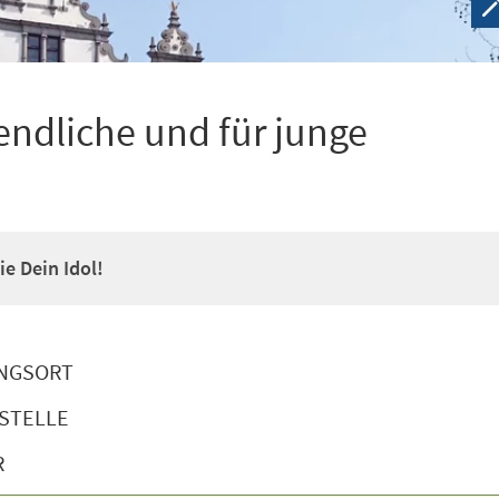
ndliche und für junge
e Dein Idol!
NGSORT
STELLE
R