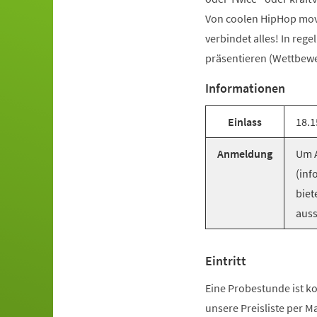
Von coolen HipHop mov
verbindet alles! In reg
präsentieren (Wettbewer
Informationen
Einlass
18.1
Anmeldung
Um A
(inf
biet
auss
Eintritt
Eine Probestunde ist ko
unsere Preisliste per M