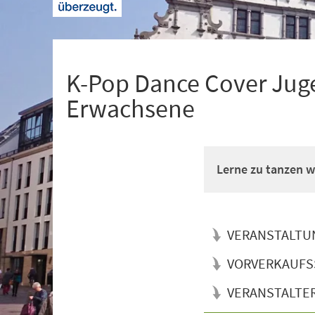
+
1
K-Pop Dance Cover Juge
Erwachsene
Lerne zu tanzen wi
VERANSTALTU
VORVERKAUFS
VERANSTALTE