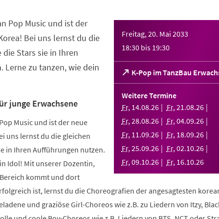
an Pop Music und ist der
Freitag, 20. Mai 2033
orea! Bei uns lernst du die
18:30
bis
19:30
 die Stars sie in Ihren
 Lerne zu tanzen, wie dein
(Öffnet
K-Pop im TanzBau Erwach
in
einem
Weitere Termine
neuen
für junge Erwachsene
Fr
,
14
.
08
.
26
Fr
,
21
.
08
.
26
Tab)
Fr
,
28
.
08
.
26
Fr
,
04
.
09
.
26
Pop Music und ist der neue
Fr
,
11
.
09
.
26
Fr
,
18
.
09
.
26
i uns lernst du die gleichen
Fr
,
25
.
09
.
26
Fr
,
02
.
10
.
26
sie in Ihren Aufführungen nutzen.
Fr
,
09
.
10
.
26
Fr
,
16
.
10
.
26
in Idol! Mit unserer Dozentin,
m Bereich kommt und dort
folgreich ist, lernst du die Choreografien der angesagtesten kore
geladene und graziöse Girl-Choreos wie z.B. zu Liedern von Itzy, Bla
volle und coole Boy-Choreos wie z.B. Liedern von BTS, NCT oder Stra