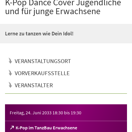
K-Pop Dance Cover Jugendliche
und für junge Erwachsene
Lerne zu tanzen wie Dein Idol!
VERANSTALTUNGSORT
VORVERKAUFSSTELLE
VERANSTALTER
Veranstaltungsinformationen
Freitag, 24. Juni 2033
18:30
bis
19:30
(Öffnet
K-Pop im TanzBau Erwachsene