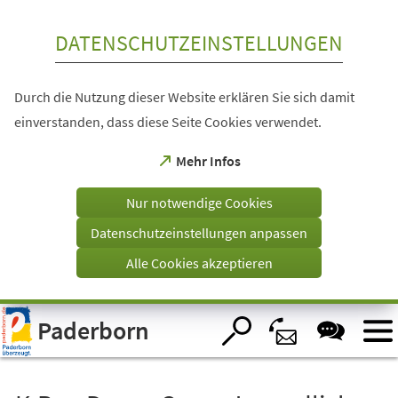
Inhalt anspringen
DATENSCHUTZEINSTELLUNGEN
Durch die Nutzung dieser Website erklären Sie sich damit
einverstanden, dass diese Seite Cookies verwendet.
(Öffnet
Mehr Infos
in
einem
Nur notwendige Cookies
neuen
Tab)
Datenschutzeinstellungen anpassen
Alle Cookies akzeptieren
Visuelle
Paderborn
Assistenzsoftware
öffnen.