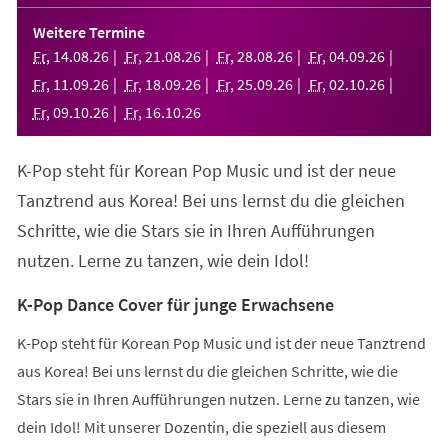
in
einem
Weitere Termine
neuen
Fr
,
14
.
08
.
26
Fr
,
21
.
08
.
26
Fr
,
28
.
08
.
26
Fr
,
04
.
09
.
26
Tab)
Fr
,
11
.
09
.
26
Fr
,
18
.
09
.
26
Fr
,
25
.
09
.
26
Fr
,
02
.
10
.
26
Fr
,
09
.
10
.
26
Fr
,
16
.
10
.
26
K-Pop steht für Korean Pop Music und ist der neue
Tanztrend aus Korea! Bei uns lernst du die gleichen
Schritte, wie die Stars sie in Ihren Aufführungen
nutzen. Lerne zu tanzen, wie dein Idol!
K-Pop Dance Cover für junge Erwachsene
K-Pop steht für Korean Pop Music und ist der neue Tanztrend
aus Korea! Bei uns lernst du die gleichen Schritte, wie die
Stars sie in Ihren Aufführungen nutzen. Lerne zu tanzen, wie
dein Idol! Mit unserer Dozentin, die speziell aus diesem