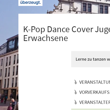
+
1
K-Pop Dance Cover Juge
Erwachsene
Lerne zu tanzen wi
VERANSTALTU
VORVERKAUFS
VERANSTALTE