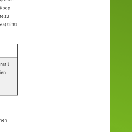
 Kpop
te zu
) trifft!
Email
ien
hnen