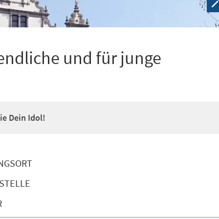
ndliche und für junge
e Dein Idol!
NGSORT
STELLE
R