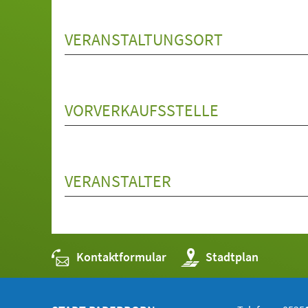
VERANSTALTUNGSORT
VORVERKAUFSSTELLE
VERANSTALTER
Kontaktformular
(Öffnet
Stadtplan
in
einem
neuen
Tab)