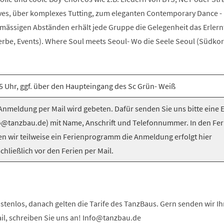
es, über komplexes Tutting, zum eleganten Contemporary Dance -
elmässigen Abständen erhält jede Gruppe die Gelegenheit das Erlern
be, Events). Where Soul meets Seoul- Wo die Seele Seoul (Südkorea
5 Uhr, ggf. über den Haupteingang des Sc Grün- Weiß
nmeldung per Mail wird gebeten. Dafür senden Sie uns bitte eine 
o@tanzbau.de) mit Name, Anschrift und Telefonnummer. In den Fer
en wir teilweise ein Ferienprogramm die Anmeldung erfolgt hier
chließlich vor den Ferien per Mail.
stenlos, danach gelten die Tarife des TanzBaus. Gern senden wir I
ail, schreiben Sie uns an! Info@tanzbau.de