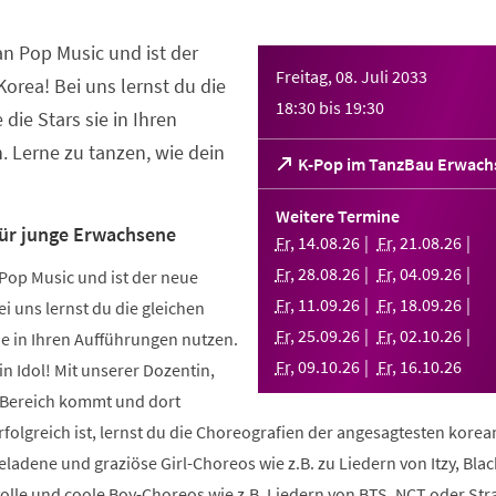
an Pop Music und ist der
Freitag, 08. Juli 2033
orea! Bei uns lernst du die
18:30
bis
19:30
 die Stars sie in Ihren
 Lerne zu tanzen, wie dein
(Öffnet
K-Pop im TanzBau Erwach
in
einem
Weitere Termine
neuen
für junge Erwachsene
Fr
,
14
.
08
.
26
Fr
,
21
.
08
.
26
Tab)
Fr
,
28
.
08
.
26
Fr
,
04
.
09
.
26
Pop Music und ist der neue
Fr
,
11
.
09
.
26
Fr
,
18
.
09
.
26
i uns lernst du die gleichen
Fr
,
25
.
09
.
26
Fr
,
02
.
10
.
26
sie in Ihren Aufführungen nutzen.
Fr
,
09
.
10
.
26
Fr
,
16
.
10
.
26
in Idol! Mit unserer Dozentin,
m Bereich kommt und dort
folgreich ist, lernst du die Choreografien der angesagtesten kore
geladene und graziöse Girl-Choreos wie z.B. zu Liedern von Itzy, Bla
volle und coole Boy-Choreos wie z.B. Liedern von BTS, NCT oder Stra