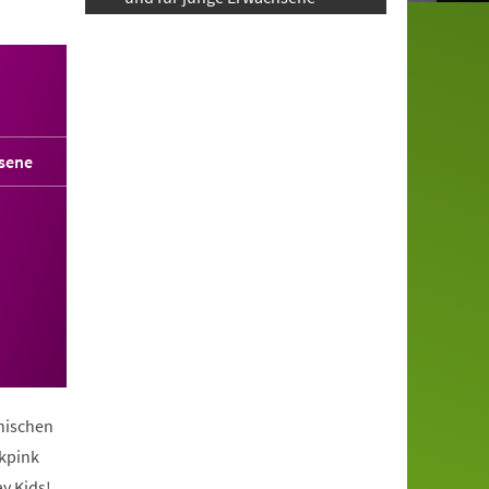
sene
anischen
ckpink
y Kids!