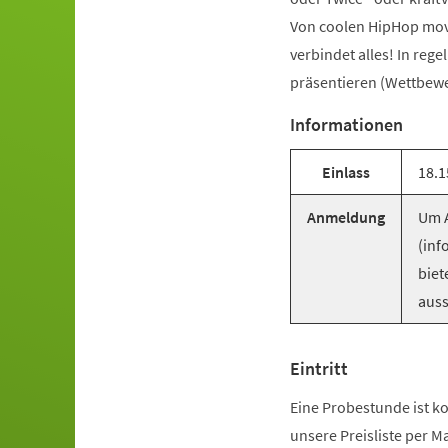
Von coolen HipHop mov
verbindet alles! In reg
präsentieren (Wettbewer
Informationen
Einlass
18.1
Anmeldung
Um A
(inf
biet
auss
Eintritt
Eine Probestunde ist ko
unsere Preisliste per M