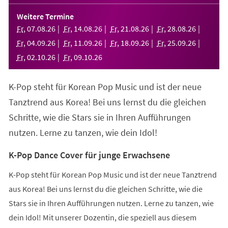
in
einem
Weitere Termine
neuen
Fr
,
07
.
08
.
26
Fr
,
14
.
08
.
26
Fr
,
21
.
08
.
26
Fr
,
28
.
08
.
26
Tab)
Fr
,
04
.
09
.
26
Fr
,
11
.
09
.
26
Fr
,
18
.
09
.
26
Fr
,
25
.
09
.
26
Fr
,
02
.
10
.
26
Fr
,
09
.
10
.
26
K-Pop steht für Korean Pop Music und ist der neue
Tanztrend aus Korea! Bei uns lernst du die gleichen
Schritte, wie die Stars sie in Ihren Aufführungen
nutzen. Lerne zu tanzen, wie dein Idol!
K-Pop Dance Cover für junge Erwachsene
K-Pop steht für Korean Pop Music und ist der neue Tanztrend
aus Korea! Bei uns lernst du die gleichen Schritte, wie die
Stars sie in Ihren Aufführungen nutzen. Lerne zu tanzen, wie
dein Idol! Mit unserer Dozentin, die speziell aus diesem