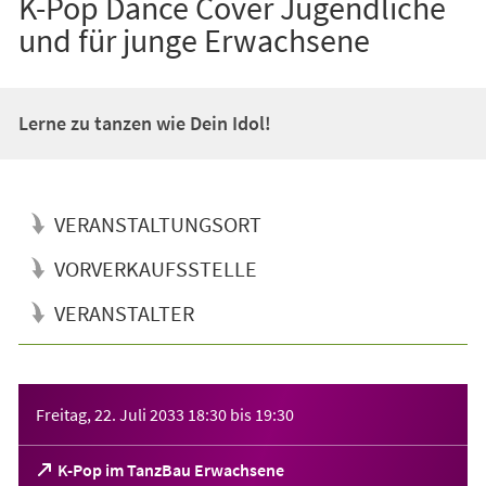
K-Pop Dance Cover Jugendliche
und für junge Erwachsene
Lerne zu tanzen wie Dein Idol!
VERANSTALTUNGSORT
VORVERKAUFSSTELLE
VERANSTALTER
Veranstaltungsinformationen
Freitag, 22. Juli 2033
18:30
bis
19:30
(Öffnet
K-Pop im TanzBau Erwachsene