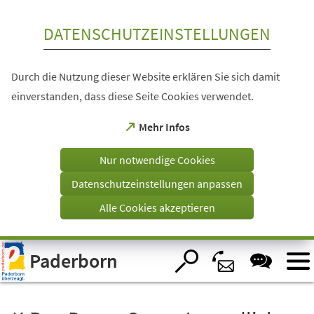
Inhalt anspringen
DATENSCHUTZEINSTELLUNGEN
Durch die Nutzung dieser Website erklären Sie sich damit
einverstanden, dass diese Seite Cookies verwendet.
(Öffnet
Mehr Infos
in
einem
Nur notwendige Cookies
neuen
Tab)
Datenschutzeinstellungen anpassen
Alle Cookies akzeptieren
Visuelle
Paderborn
Assistenzsoftware
öffnen.