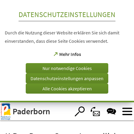
Inhalt anspringen
DATENSCHUTZEINSTELLUNGEN
Durch die Nutzung dieser Website erklären Sie sich damit
einverstanden, dass diese Seite Cookies verwendet.
(Öffnet
Mehr Infos
in
einem
Nur notwendige Cookies
neuen
Tab)
Datenschutzeinstellungen anpassen
Alle Cookies akzeptieren
Visuelle
Paderborn
Assistenzsoftware
öffnen.