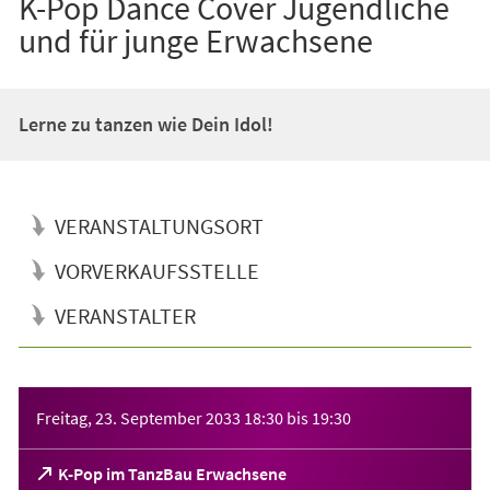
K-Pop Dance Cover Jugendliche
und für junge Erwachsene
Lerne zu tanzen wie Dein Idol!
VERANSTALTUNGSORT
VORVERKAUFSSTELLE
VERANSTALTER
Veranstaltungsinformationen
Freitag, 23. September 2033
18:30
bis
19:30
(Öffnet
K-Pop im TanzBau Erwachsene