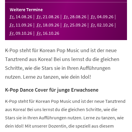
in
einem
Weitere Termine
neuen
Fr
,
14
.
08
.
26
Fr
,
21
.
08
.
26
Fr
,
28
.
08
.
26
Fr
,
04
.
09
.
26
Tab)
Fr
,
11
.
09
.
26
Fr
,
18
.
09
.
26
Fr
,
25
.
09
.
26
Fr
,
02
.
10
.
26
Fr
,
09
.
10
.
26
Fr
,
16
.
10
.
26
K-Pop steht für Korean Pop Music und ist der neue
Tanztrend aus Korea! Bei uns lernst du die gleichen
Schritte, wie die Stars sie in Ihren Aufführungen
nutzen. Lerne zu tanzen, wie dein Idol!
K-Pop Dance Cover für junge Erwachsene
K-Pop steht für Korean Pop Music und ist der neue Tanztrend
aus Korea! Bei uns lernst du die gleichen Schritte, wie die
Stars sie in Ihren Aufführungen nutzen. Lerne zu tanzen, wie
dein Idol! Mit unserer Dozentin, die speziell aus diesem