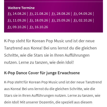
in
einem
Weitere Termine
neuen
Fr
,
14
.
08
.
26
Fr
,
21
.
08
.
26
Fr
,
28
.
08
.
26
Fr
,
04
.
09
.
26
Tab)
Fr
,
11
.
09
.
26
Fr
,
18
.
09
.
26
Fr
,
25
.
09
.
26
Fr
,
02
.
10
.
26
Fr
,
09
.
10
.
26
Fr
,
16
.
10
.
26
K-Pop steht für Korean Pop Music und ist der neue
Tanztrend aus Korea! Bei uns lernst du die gleichen
Schritte, wie die Stars sie in Ihren Aufführungen
nutzen. Lerne zu tanzen, wie dein Idol!
K-Pop Dance Cover für junge Erwachsene
K-Pop steht für Korean Pop Music und ist der neue Tanztrend
aus Korea! Bei uns lernst du die gleichen Schritte, wie die
Stars sie in Ihren Aufführungen nutzen. Lerne zu tanzen, wie
dein Idol! Mit unserer Dozentin, die speziell aus diesem