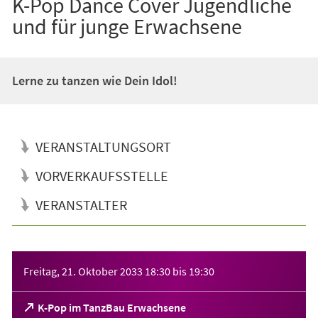
K-Pop Dance Cover Jugendliche
und für junge Erwachsene
Lerne zu tanzen wie Dein Idol!
VERANSTALTUNGSORT
VORVERKAUFSSTELLE
VERANSTALTER
Veranstaltungsinformationen
Freitag, 21. Oktober 2033
18:30
bis
19:30
(Öffnet
K-Pop im TanzBau Erwachsene