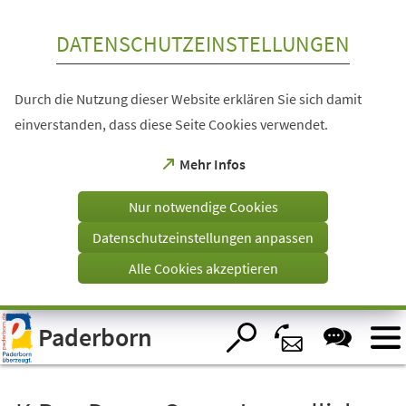
Inhalt anspringen
DATENSCHUTZEINSTELLUNGEN
Durch die Nutzung dieser Website erklären Sie sich damit
einverstanden, dass diese Seite Cookies verwendet.
(Öffnet
Mehr Infos
in
einem
Nur notwendige Cookies
neuen
Tab)
Datenschutzeinstellungen anpassen
Alle Cookies akzeptieren
Visuelle
Paderborn
Assistenzsoftware
öffnen.