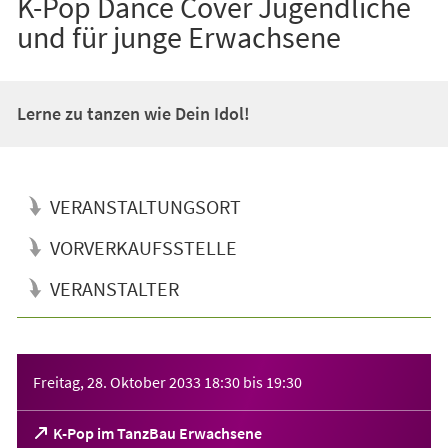
K-Pop Dance Cover Jugendliche
und für junge Erwachsene
Lerne zu tanzen wie Dein Idol!
VERANSTALTUNGSORT
VORVERKAUFSSTELLE
VERANSTALTER
Veranstaltungsinformationen
Freitag, 28. Oktober 2033
18:30
bis
19:30
(Öffnet
K-Pop im TanzBau Erwachsene