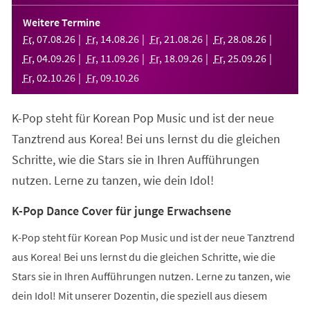
in
einem
Weitere Termine
neuen
Fr
,
07
.
08
.
26
Fr
,
14
.
08
.
26
Fr
,
21
.
08
.
26
Fr
,
28
.
08
.
26
Tab)
Fr
,
04
.
09
.
26
Fr
,
11
.
09
.
26
Fr
,
18
.
09
.
26
Fr
,
25
.
09
.
26
Fr
,
02
.
10
.
26
Fr
,
09
.
10
.
26
K-Pop steht für Korean Pop Music und ist der neue
Tanztrend aus Korea! Bei uns lernst du die gleichen
Schritte, wie die Stars sie in Ihren Aufführungen
nutzen. Lerne zu tanzen, wie dein Idol!
K-Pop Dance Cover für junge Erwachsene
K-Pop steht für Korean Pop Music und ist der neue Tanztrend
aus Korea! Bei uns lernst du die gleichen Schritte, wie die
Stars sie in Ihren Aufführungen nutzen. Lerne zu tanzen, wie
dein Idol! Mit unserer Dozentin, die speziell aus diesem