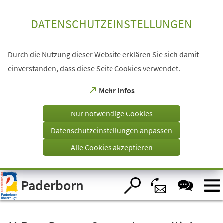
Inhalt anspringen
DATENSCHUTZEINSTELLUNGEN
Durch die Nutzung dieser Website erklären Sie sich damit
einverstanden, dass diese Seite Cookies verwendet.
(Öffnet
Mehr Infos
in
einem
Nur notwendige Cookies
neuen
Tab)
Datenschutzeinstellungen anpassen
Alle Cookies akzeptieren
Visuelle
Paderborn
Assistenzsoftware
öffnen.