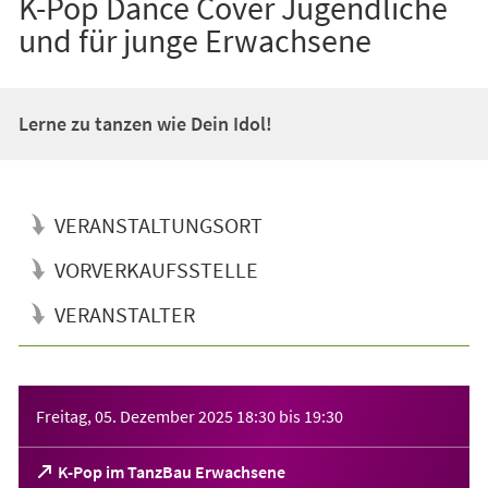
K-Pop Dance Cover Jugendliche
und für junge Erwachsene
Lerne zu tanzen wie Dein Idol!
VERANSTALTUNGSORT
VORVERKAUFSSTELLE
VERANSTALTER
Veranstaltungsinformationen
Freitag, 05. Dezember 2025
18:30
bis
19:30
(Öffnet
K-Pop im TanzBau Erwachsene