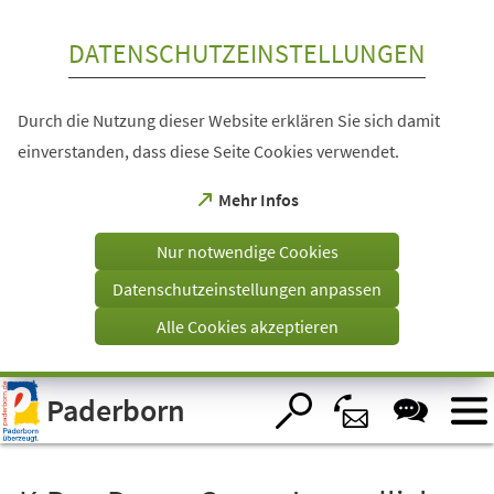
Inhalt anspringen
DATENSCHUTZEINSTELLUNGEN
Durch die Nutzung dieser Website erklären Sie sich damit
einverstanden, dass diese Seite Cookies verwendet.
(Öffnet
Mehr Infos
in
einem
Nur notwendige Cookies
neuen
Tab)
Datenschutzeinstellungen anpassen
Alle Cookies akzeptieren
Visuelle
Paderborn
Assistenzsoftware
öffnen.