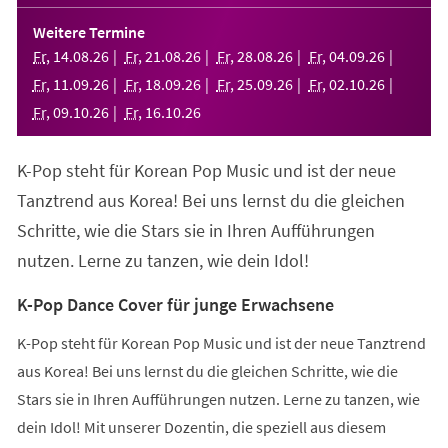
in
einem
Weitere Termine
neuen
Fr
,
14
.
08
.
26
Fr
,
21
.
08
.
26
Fr
,
28
.
08
.
26
Fr
,
04
.
09
.
26
Tab)
Fr
,
11
.
09
.
26
Fr
,
18
.
09
.
26
Fr
,
25
.
09
.
26
Fr
,
02
.
10
.
26
Fr
,
09
.
10
.
26
Fr
,
16
.
10
.
26
K-Pop steht für Korean Pop Music und ist der neue
Tanztrend aus Korea! Bei uns lernst du die gleichen
Schritte, wie die Stars sie in Ihren Aufführungen
nutzen. Lerne zu tanzen, wie dein Idol!
K-Pop Dance Cover für junge Erwachsene
K-Pop steht für Korean Pop Music und ist der neue Tanztrend
aus Korea! Bei uns lernst du die gleichen Schritte, wie die
Stars sie in Ihren Aufführungen nutzen. Lerne zu tanzen, wie
dein Idol! Mit unserer Dozentin, die speziell aus diesem