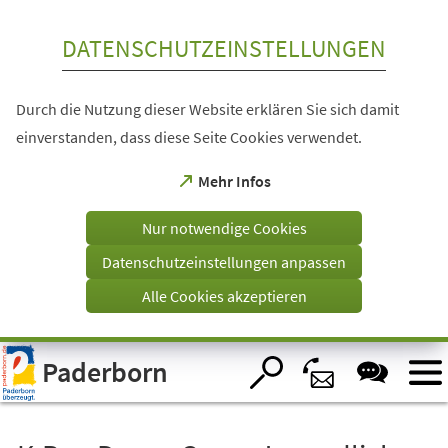
Inhalt anspringen
DATENSCHUTZEINSTELLUNGEN
Durch die Nutzung dieser Website erklären Sie sich damit
einverstanden, dass diese Seite Cookies verwendet.
(Öffnet
Mehr Infos
in
einem
Nur notwendige Cookies
neuen
Tab)
Datenschutzeinstellungen anpassen
Alle Cookies akzeptieren
Visuelle
Paderborn
Assistenzsoftware
öffnen.