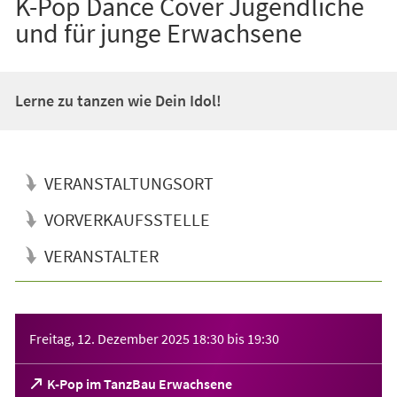
K-Pop Dance Cover Jugendliche
und für junge Erwachsene
Lerne zu tanzen wie Dein Idol!
VERANSTALTUNGSORT
VORVERKAUFSSTELLE
VERANSTALTER
Veranstaltungsinformationen
Freitag, 12. Dezember 2025
18:30
bis
19:30
(Öffnet
K-Pop im TanzBau Erwachsene