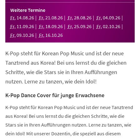
in
einem
Weitere Termine
neuen
Fr
,
14
.
08
.
26
Fr
,
21
.
08
.
26
Fr
,
28
.
08
.
26
Fr
,
04
.
09
.
26
Tab)
Fr
,
11
.
09
.
26
Fr
,
18
.
09
.
26
Fr
,
25
.
09
.
26
Fr
,
02
.
10
.
26
Fr
,
09
.
10
.
26
Fr
,
16
.
10
.
26
K-Pop steht für Korean Pop Music und ist der neue
Tanztrend aus Korea! Bei uns lernst du die gleichen
Schritte, wie die Stars sie in Ihren Aufführungen
nutzen. Lerne zu tanzen, wie dein Idol!
K-Pop Dance Cover für junge Erwachsene
K-Pop steht für Korean Pop Music und ist der neue Tanztrend
aus Korea! Bei uns lernst du die gleichen Schritte, wie die
Stars sie in Ihren Aufführungen nutzen. Lerne zu tanzen, wie
dein Idol! Mit unserer Dozentin, die speziell aus diesem