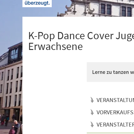
+
1
K-Pop Dance Cover Juge
Erwachsene
Lerne zu tanzen wi
VERANSTALTU
VORVERKAUFS
VERANSTALTE