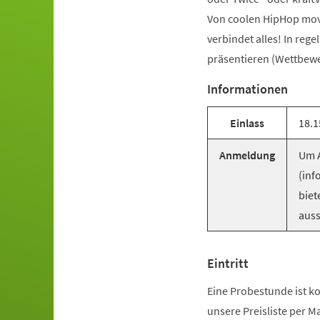
Von coolen HipHop mov
verbindet alles! In reg
präsentieren (Wettbewer
Informationen
Einlass
18.1
Anmeldung
Um A
(inf
biet
auss
Eintritt
Eine Probestunde ist ko
unsere Preisliste per M