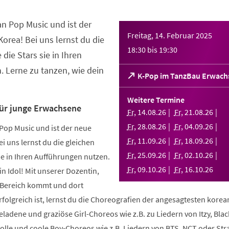
an Pop Music und ist der
Freitag, 14. Februar 2025
orea! Bei uns lernst du die
18:30
bis
19:30
 die Stars sie in Ihren
 Lerne zu tanzen, wie dein
(Öffnet
K-Pop im TanzBau Erwach
in
einem
Weitere Termine
neuen
für junge Erwachsene
Fr
,
14
.
08
.
26
Fr
,
21
.
08
.
26
Tab)
Fr
,
28
.
08
.
26
Fr
,
04
.
09
.
26
Pop Music und ist der neue
Fr
,
11
.
09
.
26
Fr
,
18
.
09
.
26
i uns lernst du die gleichen
Fr
,
25
.
09
.
26
Fr
,
02
.
10
.
26
sie in Ihren Aufführungen nutzen.
Fr
,
09
.
10
.
26
Fr
,
16
.
10
.
26
in Idol! Mit unserer Dozentin,
m Bereich kommt und dort
folgreich ist, lernst du die Choreografien der angesagtesten kore
geladene und graziöse Girl-Choreos wie z.B. zu Liedern von Itzy, Bla
volle und coole Boy-Choreos wie z.B. Liedern von BTS, NCT oder Stra