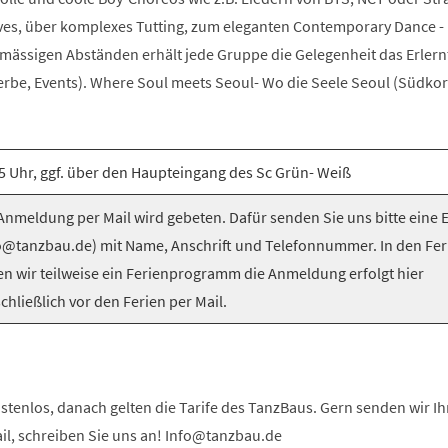
es, über komplexes Tutting, zum eleganten Contemporary Dance -
elmässigen Abständen erhält jede Gruppe die Gelegenheit das Erlern
be, Events). Where Soul meets Seoul- Wo die Seele Seoul (Südkorea
5 Uhr, ggf. über den Haupteingang des Sc Grün- Weiß
nmeldung per Mail wird gebeten. Dafür senden Sie uns bitte eine 
o@tanzbau.de) mit Name, Anschrift und Telefonnummer. In den Fer
en wir teilweise ein Ferienprogramm die Anmeldung erfolgt hier
chließlich vor den Ferien per Mail.
stenlos, danach gelten die Tarife des TanzBaus. Gern senden wir I
ail, schreiben Sie uns an! Info@tanzbau.de