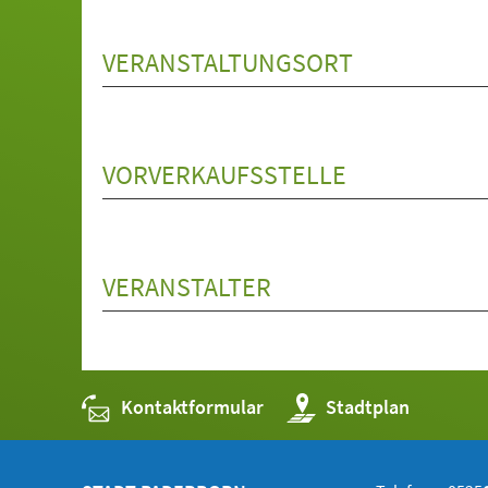
VERANSTALTUNGSORT
VORVERKAUFSSTELLE
VERANSTALTER
Kontaktformular
(Öffnet
Stadtplan
in
einem
neuen
Tab)