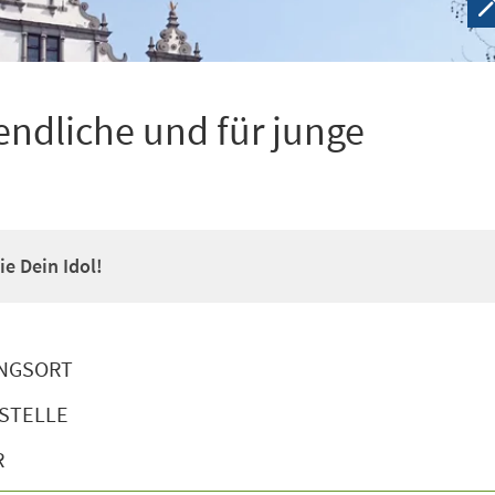
ndliche und für junge
e Dein Idol!
NGSORT
STELLE
R