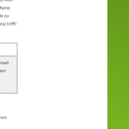
 Kpop
te zu
) trifft!
Email
ien
hnen