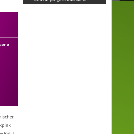
sene
anischen
ckpink
y Kids!