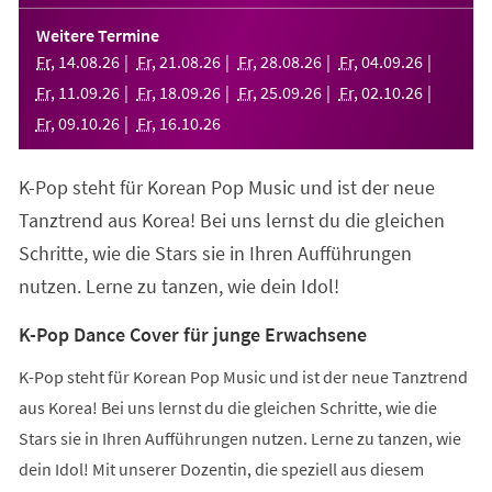
in
einem
Weitere Termine
neuen
Fr
,
14
.
08
.
26
Fr
,
21
.
08
.
26
Fr
,
28
.
08
.
26
Fr
,
04
.
09
.
26
Tab)
Fr
,
11
.
09
.
26
Fr
,
18
.
09
.
26
Fr
,
25
.
09
.
26
Fr
,
02
.
10
.
26
Fr
,
09
.
10
.
26
Fr
,
16
.
10
.
26
K-Pop steht für Korean Pop Music und ist der neue
Tanztrend aus Korea! Bei uns lernst du die gleichen
Schritte, wie die Stars sie in Ihren Aufführungen
nutzen. Lerne zu tanzen, wie dein Idol!
K-Pop Dance Cover für junge Erwachsene
K-Pop steht für Korean Pop Music und ist der neue Tanztrend
aus Korea! Bei uns lernst du die gleichen Schritte, wie die
Stars sie in Ihren Aufführungen nutzen. Lerne zu tanzen, wie
dein Idol! Mit unserer Dozentin, die speziell aus diesem