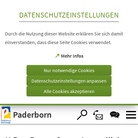
Inhalt anspringen
DATENSCHUTZEINSTELLUNGEN
Durch die Nutzung dieser Website erklären Sie sich damit
einverstanden, dass diese Seite Cookies verwendet.
(Öffnet
Mehr Infos
in
einem
Nur notwendige Cookies
neuen
Tab)
Datenschutzeinstellungen anpassen
Alle Cookies akzeptieren
Visuelle
Paderborn
Assistenzsoftware
öffnen.