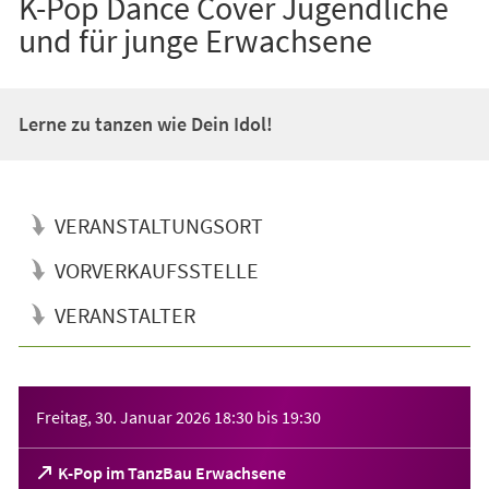
K-Pop Dance Cover Jugendliche
und für junge Erwachsene
Lerne zu tanzen wie Dein Idol!
VERANSTALTUNGSORT
VORVERKAUFSSTELLE
VERANSTALTER
Veranstaltungsinformationen
Freitag, 30. Januar 2026
18:30
bis
19:30
(Öffnet
K-Pop im TanzBau Erwachsene