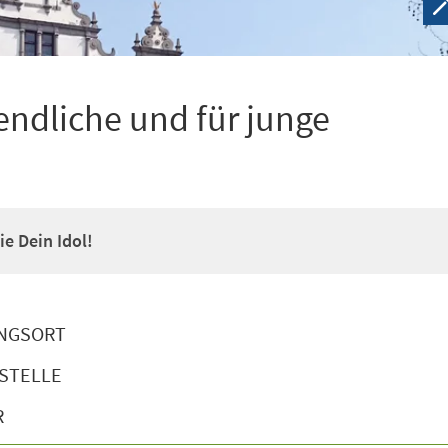
ndliche und für junge
e Dein Idol!
NGSORT
STELLE
R