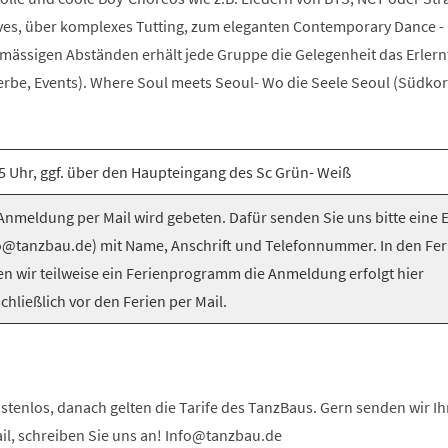
es, über komplexes Tutting, zum eleganten Contemporary Dance -
elmässigen Abständen erhält jede Gruppe die Gelegenheit das Erlern
be, Events). Where Soul meets Seoul- Wo die Seele Seoul (Südkorea
5 Uhr, ggf. über den Haupteingang des Sc Grün- Weiß
nmeldung per Mail wird gebeten. Dafür senden Sie uns bitte eine 
o@tanzbau.de) mit Name, Anschrift und Telefonnummer. In den Fer
en wir teilweise ein Ferienprogramm die Anmeldung erfolgt hier
chließlich vor den Ferien per Mail.
stenlos, danach gelten die Tarife des TanzBaus. Gern senden wir I
ail, schreiben Sie uns an! Info@tanzbau.de