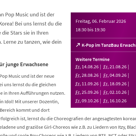
an Pop Music und ist der
Freitag, 06. Februar 2026
orea! Bei uns lernst du die
18:30
bis
19:30
 die Stars sie in Ihren
 Lerne zu tanzen, wie dein
(Öffnet
K-Pop im TanzBau Erwach
in
einem
Weitere Termine
neuen
für junge Erwachsene
Fr
,
14
.
08
.
26
Fr
,
21
.
08
.
26
Tab)
Fr
,
28
.
08
.
26
Fr
,
04
.
09
.
26
Pop Music und ist der neue
Fr
,
11
.
09
.
26
Fr
,
18
.
09
.
26
i uns lernst du die gleichen
Fr
,
25
.
09
.
26
Fr
,
02
.
10
.
26
sie in Ihren Aufführungen nutzen.
Fr
,
09
.
10
.
26
Fr
,
16
.
10
.
26
in Idol! Mit unserer Dozentin,
m Bereich kommt und dort
folgreich ist, lernst du die Choreografien der angesagtesten kore
geladene und graziöse Girl-Choreos wie z.B. zu Liedern von Itzy, Bla
volle und coole Boy-Choreos wie z.B. Liedern von BTS, NCT oder Stra