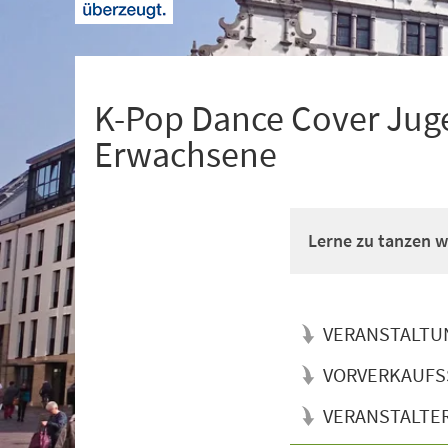
+
1
K-Pop Dance Cover Juge
Erwachsene
Lerne zu tanzen wi
VERANSTALTU
VORVERKAUFS
VERANSTALTE