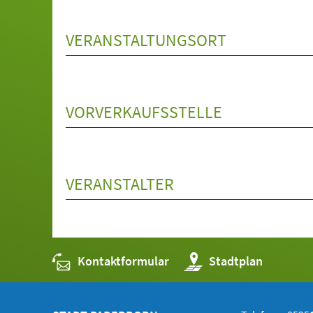
VERANSTALTUNGSORT
VORVERKAUFSSTELLE
VERANSTALTER
Kontaktformular
(Öffnet
Stadtplan
in
einem
neuen
Tab)