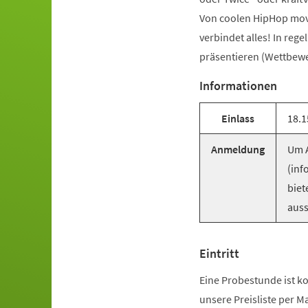
Von coolen HipHop mov
verbindet alles! In reg
präsentieren (Wettbewer
Informationen
Einlass
18.1
Anmeldung
Um A
(inf
biet
auss
Eintritt
Eine Probestunde ist ko
unsere Preisliste per M