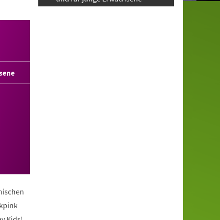
sene
anischen
ckpink
y Kids!