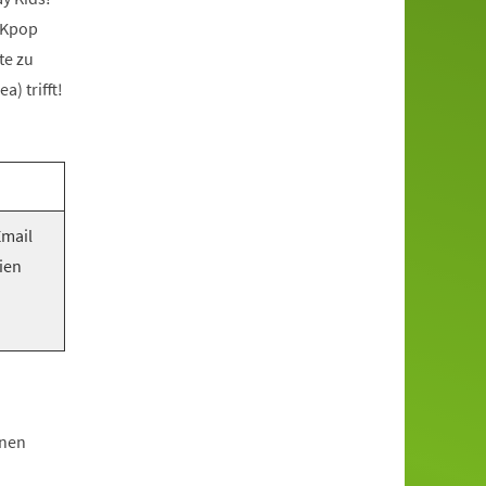
 Kpop
te zu
) trifft!
Email
ien
hnen