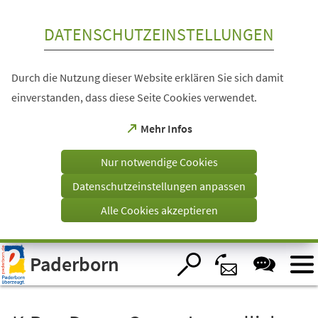
Inhalt anspringen
DATENSCHUTZEINSTELLUNGEN
Durch die Nutzung dieser Website erklären Sie sich damit
einverstanden, dass diese Seite Cookies verwendet.
(Öffnet
Mehr Infos
in
einem
Nur notwendige Cookies
neuen
Tab)
Datenschutzeinstellungen anpassen
Alle Cookies akzeptieren
Visuelle
Paderborn
Assistenzsoftware
öffnen.