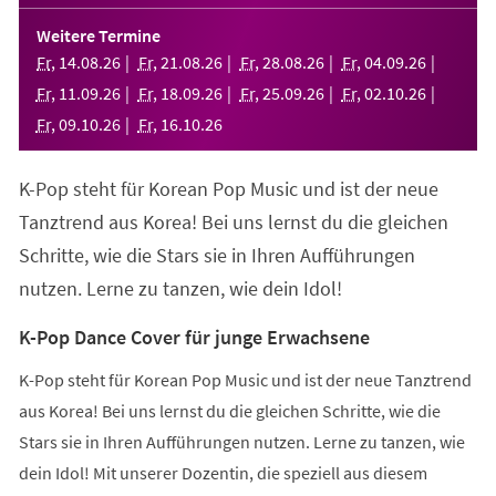
in
einem
Weitere Termine
neuen
Fr
,
14
.
08
.
26
Fr
,
21
.
08
.
26
Fr
,
28
.
08
.
26
Fr
,
04
.
09
.
26
Tab)
Fr
,
11
.
09
.
26
Fr
,
18
.
09
.
26
Fr
,
25
.
09
.
26
Fr
,
02
.
10
.
26
Fr
,
09
.
10
.
26
Fr
,
16
.
10
.
26
K-Pop steht für Korean Pop Music und ist der neue
Tanztrend aus Korea! Bei uns lernst du die gleichen
Schritte, wie die Stars sie in Ihren Aufführungen
nutzen. Lerne zu tanzen, wie dein Idol!
K-Pop Dance Cover für junge Erwachsene
K-Pop steht für Korean Pop Music und ist der neue Tanztrend
aus Korea! Bei uns lernst du die gleichen Schritte, wie die
Stars sie in Ihren Aufführungen nutzen. Lerne zu tanzen, wie
dein Idol! Mit unserer Dozentin, die speziell aus diesem