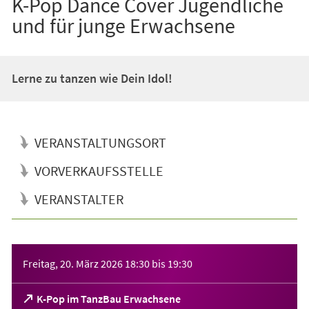
K-Pop Dance Cover Jugendliche
und für junge Erwachsene
Lerne zu tanzen wie Dein Idol!
VERANSTALTUNGSORT
VORVERKAUFSSTELLE
VERANSTALTER
Veranstaltungsinformationen
Freitag, 20. März 2026
18:30
bis
19:30
(Öffnet
K-Pop im TanzBau Erwachsene