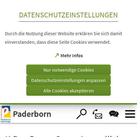
Inhalt anspringen
DATENSCHUTZEINSTELLUNGEN
Durch die Nutzung dieser Website erklären Sie sich damit
einverstanden, dass diese Seite Cookies verwendet.
(Öffnet
Mehr Infos
in
einem
Nur notwendige Cookies
neuen
Tab)
Datenschutzeinstellungen anpassen
Alle Cookies akzeptieren
Visuelle
Paderborn
Assistenzsoftware
öffnen.