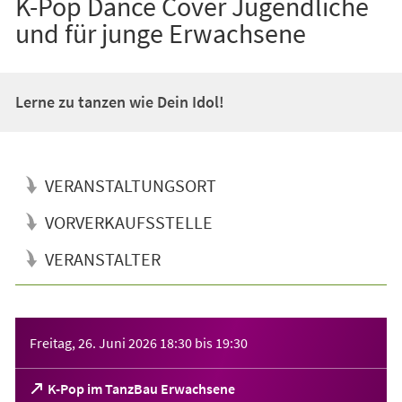
K-Pop Dance Cover Jugendliche
und für junge Erwachsene
Lerne zu tanzen wie Dein Idol!
VERANSTALTUNGSORT
VORVERKAUFSSTELLE
VERANSTALTER
Veranstaltungsinformationen
Freitag, 26. Juni 2026
18:30
bis
19:30
(Öffnet
K-Pop im TanzBau Erwachsene