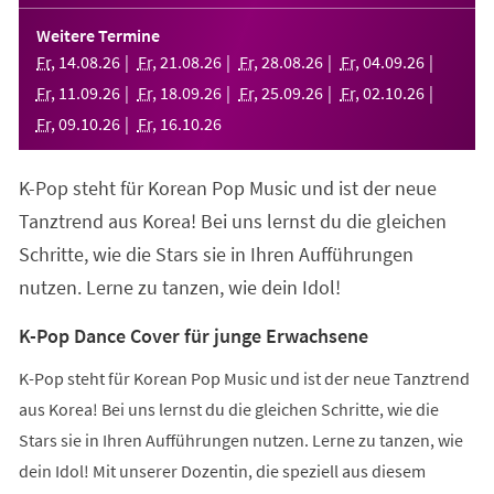
in
einem
Weitere Termine
neuen
Fr
,
14
.
08
.
26
Fr
,
21
.
08
.
26
Fr
,
28
.
08
.
26
Fr
,
04
.
09
.
26
Tab)
Fr
,
11
.
09
.
26
Fr
,
18
.
09
.
26
Fr
,
25
.
09
.
26
Fr
,
02
.
10
.
26
Fr
,
09
.
10
.
26
Fr
,
16
.
10
.
26
K-Pop steht für Korean Pop Music und ist der neue
Tanztrend aus Korea! Bei uns lernst du die gleichen
Schritte, wie die Stars sie in Ihren Aufführungen
nutzen. Lerne zu tanzen, wie dein Idol!
K-Pop Dance Cover für junge Erwachsene
K-Pop steht für Korean Pop Music und ist der neue Tanztrend
aus Korea! Bei uns lernst du die gleichen Schritte, wie die
Stars sie in Ihren Aufführungen nutzen. Lerne zu tanzen, wie
dein Idol! Mit unserer Dozentin, die speziell aus diesem