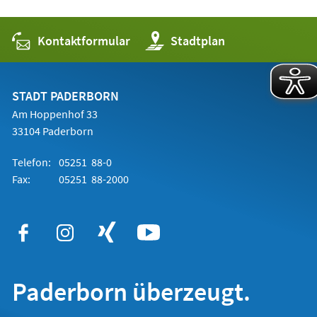
Kontaktformular
(Öffnet
Stadtplan
in
einem
neuen
Tab)
STADT PADERBORN
Am Hoppenhof 33
33104 Paderborn
Telefon:
05251 88-0
Fax:
05251 88-2000
Paderborn überzeugt.