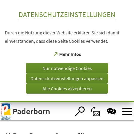
Inhalt anspringen
DATENSCHUTZEINSTELLUNGEN
Durch die Nutzung dieser Website erklären Sie sich damit
einverstanden, dass diese Seite Cookies verwendet.
(Öffnet
Mehr Infos
in
einem
Nur notwendige Cookies
neuen
Tab)
Datenschutzeinstellungen anpassen
Alle Cookies akzeptieren
Visuelle
Paderborn
Assistenzsoftware
öffnen.