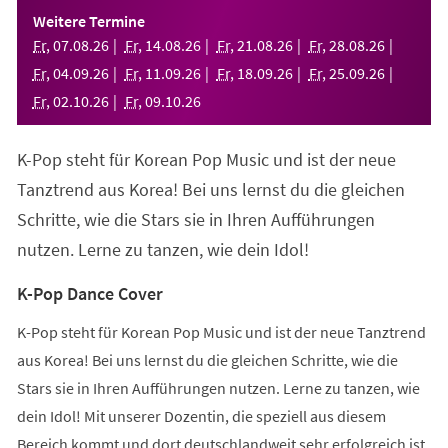
einem
Weitere Termine
neuen
Fr
,
07
.
08
.
26
Fr
,
14
.
08
.
26
Fr
,
21
.
08
.
26
Fr
,
28
.
08
.
26
Tab)
Fr
,
04
.
09
.
26
Fr
,
11
.
09
.
26
Fr
,
18
.
09
.
26
Fr
,
25
.
09
.
26
Fr
,
02
.
10
.
26
Fr
,
09
.
10
.
26
K-Pop steht für Korean Pop Music und ist der neue
Tanztrend aus Korea! Bei uns lernst du die gleichen
Schritte, wie die Stars sie in Ihren Aufführungen
nutzen. Lerne zu tanzen, wie dein Idol!
K-Pop Dance Cover
K-Pop steht für Korean Pop Music und ist der neue Tanztrend
aus Korea! Bei uns lernst du die gleichen Schritte, wie die
Stars sie in Ihren Aufführungen nutzen. Lerne zu tanzen, wie
dein Idol! Mit unserer Dozentin, die speziell aus diesem
Bereich kommt und dort deutschlandweit sehr erfolgreich ist,