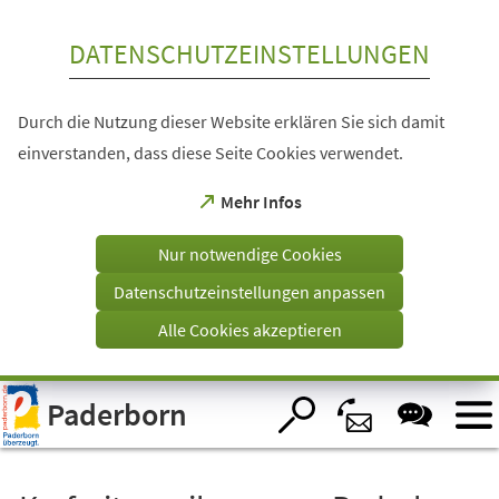
Inhalt anspringen
DATENSCHUTZEINSTELLUNGEN
Durch die Nutzung dieser Website erklären Sie sich damit
einverstanden, dass diese Seite Cookies verwendet.
(Öffnet
Mehr Infos
in
einem
Nur notwendige Cookies
neuen
Tab)
Datenschutzeinstellungen anpassen
Alle Cookies akzeptieren
Visuelle
Paderborn
Assistenzsoftware
öffnen.