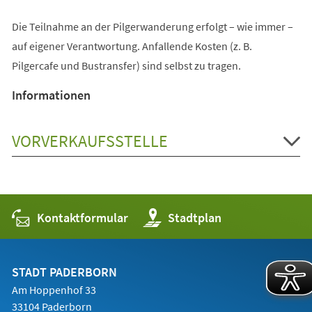
Die Teilnahme an der Pilgerwanderung erfolgt – wie immer –
auf eigener Verantwortung. Anfallende Kosten (z. B.
Pilgercafe und Bustransfer) sind selbst zu tragen.
Informationen
VORVERKAUFSSTELLE
Kontaktformular
(Öffnet
Stadtplan
in
einem
neuen
Tab)
STADT PADERBORN
Am Hoppenhof 33
33104 Paderborn