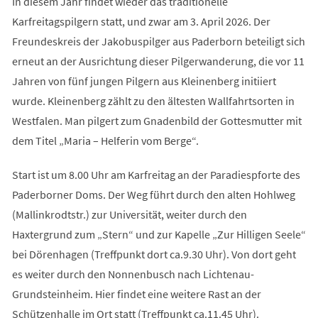
In diesem Jahr findet wieder das traditionelle
Karfreitagspilgern statt, und zwar am 3. April 2026. Der
Freundeskreis der Jakobuspilger aus Paderborn beteiligt sich
erneut an der Ausrichtung dieser Pilgerwanderung, die vor 11
Jahren von fünf jungen Pilgern aus Kleinenberg initiiert
wurde. Kleinenberg zählt zu den ältesten Wallfahrtsorten in
Westfalen. Man pilgert zum Gnadenbild der Gottesmutter mit
dem Titel „Maria – Helferin vom Berge“.
Start ist um 8.00 Uhr am Karfreitag an der Paradiespforte des
Paderborner Doms. Der Weg führt durch den alten Hohlweg
(Mallinkrodtstr.) zur Universität, weiter durch den
Haxtergrund zum „Stern“ und zur Kapelle „Zur Hilligen Seele“
bei Dörenhagen (Treffpunkt dort ca.9.30 Uhr). Von dort geht
es weiter durch den Nonnenbusch nach Lichtenau-
Grundsteinheim. Hier findet eine weitere Rast an der
Schützenhalle im Ort statt (Treffpunkt ca.11.45 Uhr).