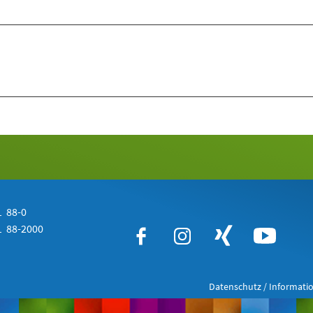
 88-0
 88-2000
Datenschutz / Informatio