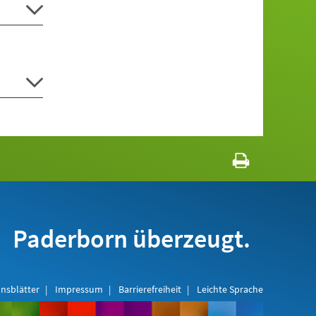
Paderborn überzeugt.
nsblätter
Impressum
Barrierefreiheit
Leichte Sprache