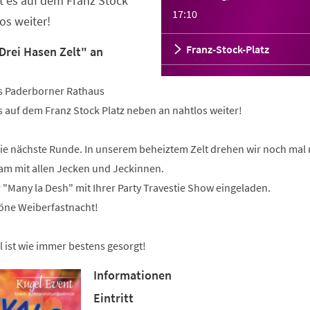
t es auf dem Franz Stock
17:10
os weiter!
Franz-Stock-Platz
Drei Hasen Zelt" an
s Paderborner Rathaus
s auf dem Franz Stock Platz neben an nahtlos weiter!
die nächste Runde. In unserem beheiztem Zelt drehen wir noch mal r
am mit allen Jecken und Jeckinnen.
r "Many la Desh" mit Ihrer Party Travestie Show eingeladen.
höne Weiberfastnacht!
l ist wie immer bestens gesorgt!
Informationen
Eintritt