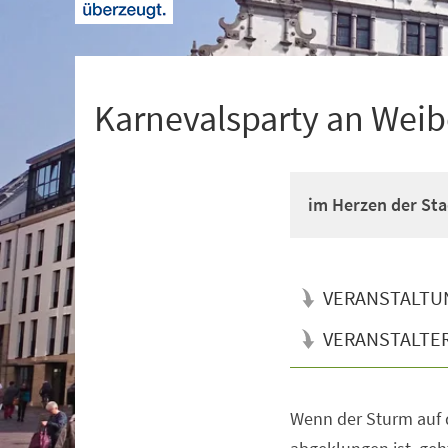
+
1
Karnevalsparty an Weib
im Herzen der Sta
VERANSTALTU
VERANSTALTE
Wenn der Sturm auf 
Veranstaltungsinformationen