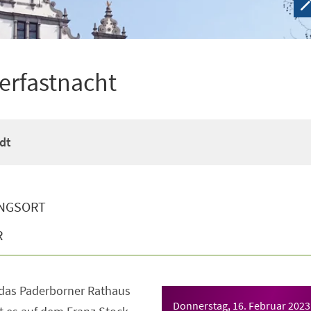
erfastnacht
dt
NGSORT
R
das Paderborner Rathaus
Donnerstag, 16. Februar 2023