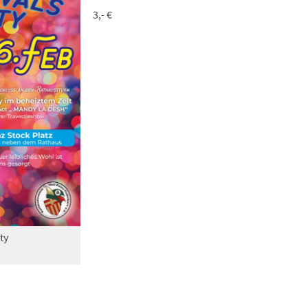
3,- €
ty