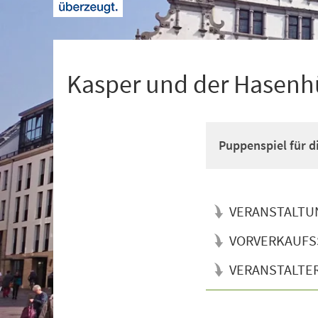
+
1
Kasper und der Hasenh
Puppenspiel für d
VERANSTALTU
VORVERKAUFS
VERANSTALTE