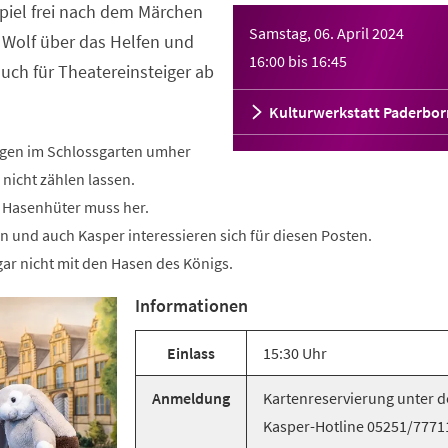
piel frei nach dem Märchen
Samstag, 06. April 2024
Wolf über das Helfen und
16:00
bis
16:45
ch für Theatereinsteiger ab
Kulturwerkstatt Paderbor
ngen im Schlossgarten umher
 nicht zählen lassen.
r Hasenhüter muss her.
in und auch Kasper interessieren sich für diesen Posten.
 gar nicht mit den Hasen des Königs.
Informationen
Einlass
15:30 Uhr
Anmeldung
Kartenreservierung unter d
Kasper-Hotline 05251/7771