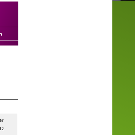
n
er
12