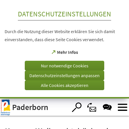
Inhalt anspringen
DATENSCHUTZEINSTELLUNGEN
Durch die Nutzung dieser Website erklären Sie sich damit
einverstanden, dass diese Seite Cookies verwendet.
(Öffnet
Mehr Infos
in
einem
Nur notwendige Cookies
neuen
Tab)
Datenschutzeinstellungen anpassen
Alle Cookies akzeptieren
Visuelle
Paderborn
Assistenzsoftware
öffnen.