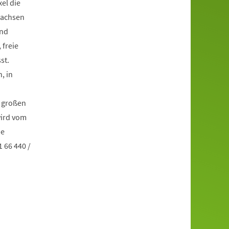
el die
wachsen
und
 freie
st.
, in
e großen
wird vom
he
 66 440 /