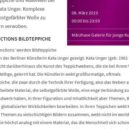
eppiche und Malereien der
–
Kata Unger. Komplexe
08. März 2019
stgefärbter Wolle zu
00:00
bis
23:59
ern verwoben.
Märzhase Galerie für junge K
NCTIONS BILDTEPPICHE
unctions’ werden Bildteppiche
 der Berliner Künstlerin Kata Unger gezeigt. Kata Unger (geb. 1961 i
cht darüberhinaus die Kunst des Teppichwebens, die sie bei Ihrem 
ethge, gelernt hat. Die Künstlerin webt großformatige, oftmals
iche. die zwar durch die Technik ihrer Fertigung, also das Weben 
eitete Material, die selbstgefärbte Wolle, eine enge Verbindung z
dwerk haben, in Ihrer Figuration und Inhaltlichkeit aber Themen, B
d globalisierter Wirklichkeiten bearbeiten. In ihren Teppichen webt 
Themen zu vielschichtigen Bildern zusammen, webt nicht im world
e höchst analog mit einem Material, das die Menschheit sich schon