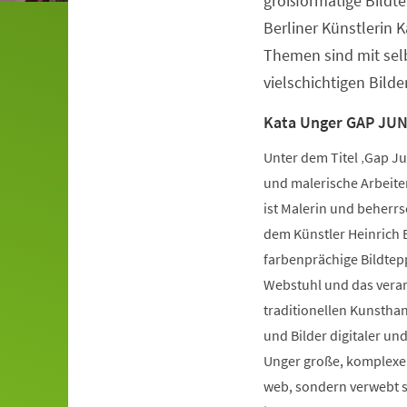
großformatige Bildt
Berliner Künstlerin 
Themen sind mit selb
vielschichtigen Bild
Kata Unger GAP JU
Unter dem Titel ‚Gap J
und malerische Arbeiten
ist Malerin und beherrs
dem Künstler Heinrich B
farbenprächige Bildtepp
Webstuhl und das verarb
traditionellen Kunsthan
und Bilder digitaler un
Unger große, komplexe 
web, sondern verwebt si