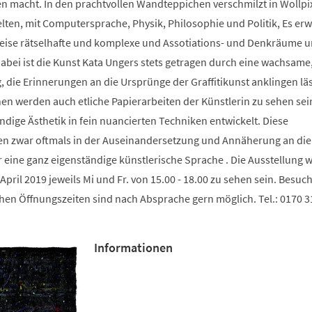
n macht. In den prachtvollen Wandteppichen verschmilzt in Wollpix
elten, mit Computersprache, Physik, Philosophie und Politik, Es er
eise rätselhafte und komplexe und Assotiations- und Denkräume 
abei ist die Kunst Kata Ungers stets getragen durch eine wachsame,
, die Erinnerungen an die Ursprünge der Graffitikunst anklingen läs
n werden auch etliche Papierarbeiten der Künstlerin zu sehen sein
ndige Ästhetik in fein nuancierten Techniken entwickelt. Diese
en zwar oftmals in der Auseinandersetzung und Annäherung an di
eine ganz eigenständige künstlerische Sprache . Die Ausstellung 
April 2019 jeweils Mi und Fr. von 15.00 - 18.00 zu sehen sein. Besuc
hen Öffnungszeiten sind nach Absprache gern möglich. Tel.: 0170 31
Informationen