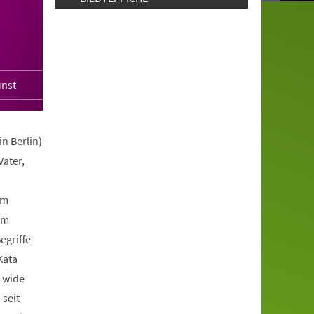
unst
n Berlin)
Vater,
am
um
egriffe
Kata
 wide
 seit