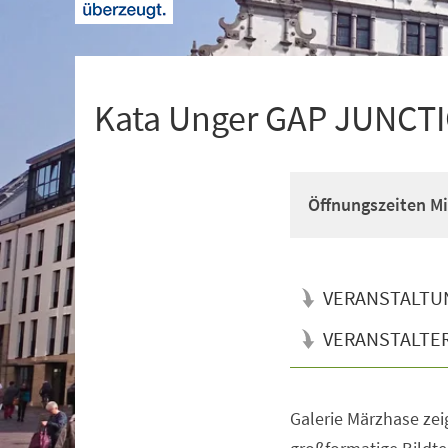
+
1
Kata Unger GAP JUNCT
Öffnungszeiten Mi 
VERANSTALTU
VERANSTALTE
Galerie Märzhase zei
Veranstaltungsinformationen