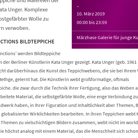
eppiche und Malereien der
–
Kata Unger. Komplexe
10. März 2019
stgefärbter Wolle zu
00:00
bis
23:59
ern verwoben.
Märzhase Galerie für junge K
NCTIONS BILDTEPPICHE
unctions’ werden Bildteppiche
 der Berliner Künstlerin Kata Unger gezeigt. Kata Unger (geb. 1961 i
cht darüberhinaus die Kunst des Teppichwebens, die sie bei Ihrem 
ethge, gelernt hat. Die Künstlerin webt großformatige, oftmals
iche. die zwar durch die Technik ihrer Fertigung, also das Weben 
eitete Material, die selbstgefärbte Wolle, eine enge Verbindung z
dwerk haben, in Ihrer Figuration und Inhaltlichkeit aber Themen, B
d globalisierter Wirklichkeiten bearbeiten. In ihren Teppichen webt 
Themen zu vielschichtigen Bildern zusammen, webt nicht im world
e höchst analog mit einem Material, das die Menschheit sich schon