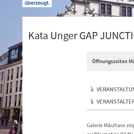
+
1
Kata Unger GAP JUNCT
Öffnungszeiten Mi 
VERANSTALTU
VERANSTALTE
Galerie Märzhase zei
Veranstaltungsinformationen