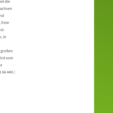
el die
wachsen
und
 freie
st.
, in
e großen
wird vom
he
 66 440 /