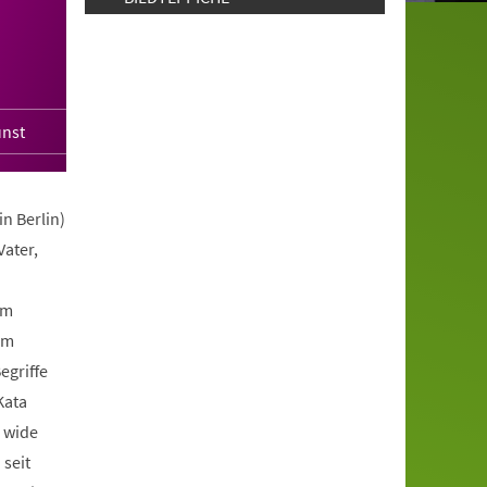
unst
n Berlin)
Vater,
am
um
egriffe
Kata
 wide
 seit