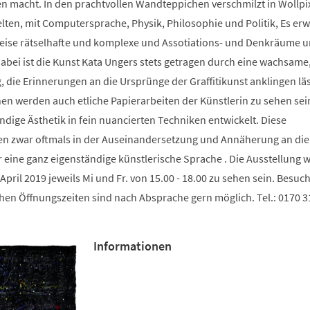
n macht. In den prachtvollen Wandteppichen verschmilzt in Wollpix
elten, mit Computersprache, Physik, Philosophie und Politik, Es er
eise rätselhafte und komplexe und Assotiations- und Denkräume 
abei ist die Kunst Kata Ungers stets getragen durch eine wachsame,
, die Erinnerungen an die Ursprünge der Graffitikunst anklingen läs
n werden auch etliche Papierarbeiten der Künstlerin zu sehen sein
ndige Ästhetik in fein nuancierten Techniken entwickelt. Diese
en zwar oftmals in der Auseinandersetzung und Annäherung an di
eine ganz eigenständige künstlerische Sprache . Die Ausstellung 
April 2019 jeweils Mi und Fr. von 15.00 - 18.00 zu sehen sein. Besuc
hen Öffnungszeiten sind nach Absprache gern möglich. Tel.: 0170 31
Informationen