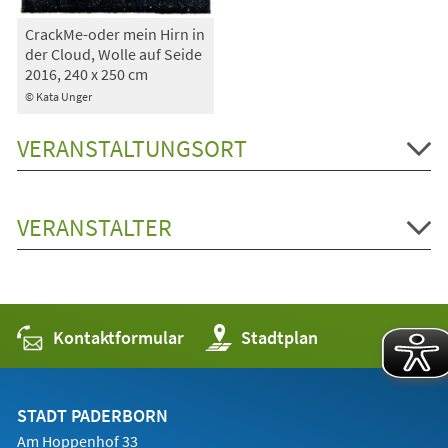
CrackMe-oder mein Hirn in
der Cloud, Wolle auf Seide
2016, 240 x 250 cm
© Kata Unger
VERANSTALTUNGSORT
VERANSTALTER
Kontaktformular
(Öffnet
Stadtplan
in
einem
neuen
Tab)
STADT PADERBORN
Am Hoppenhof 33