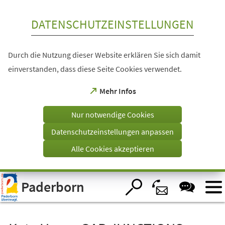
Inhalt anspringen
DATENSCHUTZEINSTELLUNGEN
Durch die Nutzung dieser Website erklären Sie sich damit
einverstanden, dass diese Seite Cookies verwendet.
(Öffnet
Mehr Infos
in
einem
Nur notwendige Cookies
neuen
Tab)
Datenschutzeinstellungen anpassen
Alle Cookies akzeptieren
Visuelle
Paderborn
Assistenzsoftware
öffnen.