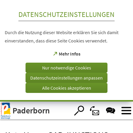
Inhalt anspringen
DATENSCHUTZEINSTELLUNGEN
Durch die Nutzung dieser Website erklären Sie sich damit
einverstanden, dass diese Seite Cookies verwendet.
(Öffnet
Mehr Infos
in
einem
Nur notwendige Cookies
neuen
Tab)
Datenschutzeinstellungen anpassen
Alle Cookies akzeptieren
Visuelle
Paderborn
Assistenzsoftware
öffnen.