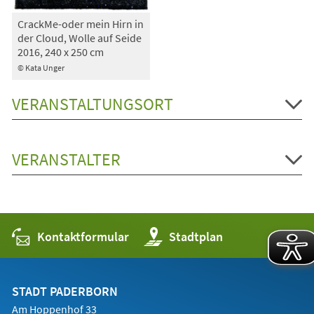
CrackMe-oder mein Hirn in
der Cloud, Wolle auf Seide
2016, 240 x 250 cm
© Kata Unger
VERANSTALTUNGSORT
VERANSTALTER
Kontaktformular
(Öffnet
Stadtplan
in
einem
neuen
Tab)
STADT PADERBORN
Am Hoppenhof 33