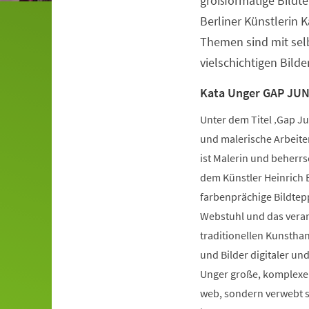
großformatige Bildt
Berliner Künstlerin 
Themen sind mit selb
vielschichtigen Bild
Kata Unger GAP JU
Unter dem Titel ‚Gap J
und malerische Arbeiten
ist Malerin und beherrs
dem Künstler Heinrich B
farbenprächige Bildtepp
Webstuhl und das verarb
traditionellen Kunsthan
und Bilder digitaler un
Unger große, komplexe 
web, sondern verwebt si