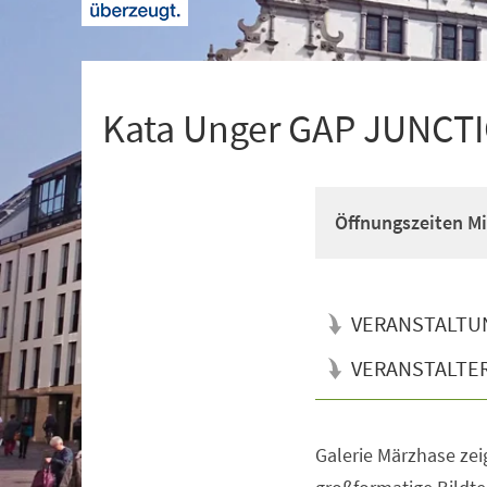
+
1
Kata Unger GAP JUNCT
Öffnungszeiten Mi 
VERANSTALTU
VERANSTALTE
Galerie Märzhase zei
Veranstaltungsinformationen