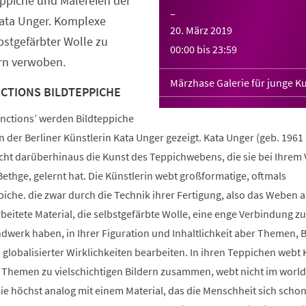
eppiche und Malereien der
–
Kata Unger. Komplexe
20. März 2019
stgefärbter Wolle zu
00:00
bis
23:59
ern verwoben.
Märzhase Galerie für junge K
NCTIONS BILDTEPPICHE
unctions’ werden Bildteppiche
 der Berliner Künstlerin Kata Unger gezeigt. Kata Unger (geb. 1961 i
cht darüberhinaus die Kunst des Teppichwebens, die sie bei Ihrem 
ethge, gelernt hat. Die Künstlerin webt großformatige, oftmals
iche. die zwar durch die Technik ihrer Fertigung, also das Weben 
eitete Material, die selbstgefärbte Wolle, eine enge Verbindung z
dwerk haben, in Ihrer Figuration und Inhaltlichkeit aber Themen, B
d globalisierter Wirklichkeiten bearbeiten. In ihren Teppichen webt 
Themen zu vielschichtigen Bildern zusammen, webt nicht im world
e höchst analog mit einem Material, das die Menschheit sich schon