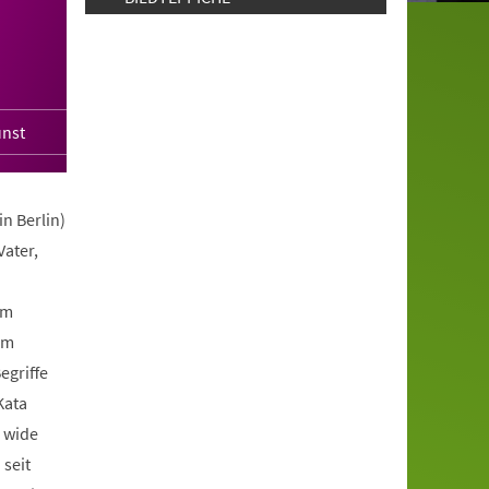
unst
n Berlin)
Vater,
am
um
egriffe
Kata
 wide
 seit