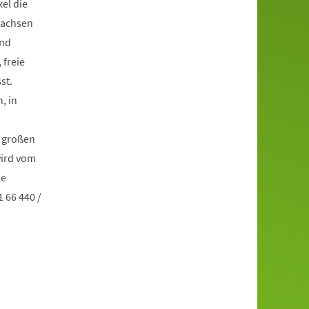
el die
wachsen
und
 freie
st.
, in
e großen
wird vom
he
 66 440 /