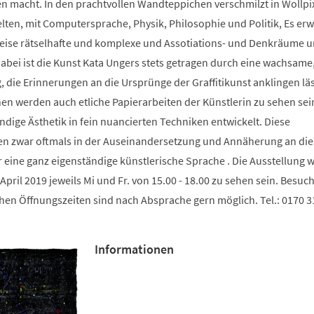
n macht. In den prachtvollen Wandteppichen verschmilzt in Wollpix
elten, mit Computersprache, Physik, Philosophie und Politik, Es er
eise rätselhafte und komplexe und Assotiations- und Denkräume 
abei ist die Kunst Kata Ungers stets getragen durch eine wachsame,
, die Erinnerungen an die Ursprünge der Graffitikunst anklingen läs
n werden auch etliche Papierarbeiten der Künstlerin zu sehen sein
ndige Ästhetik in fein nuancierten Techniken entwickelt. Diese
en zwar oftmals in der Auseinandersetzung und Annäherung an di
eine ganz eigenständige künstlerische Sprache . Die Ausstellung 
April 2019 jeweils Mi und Fr. von 15.00 - 18.00 zu sehen sein. Besuc
hen Öffnungszeiten sind nach Absprache gern möglich. Tel.: 0170 31
Informationen