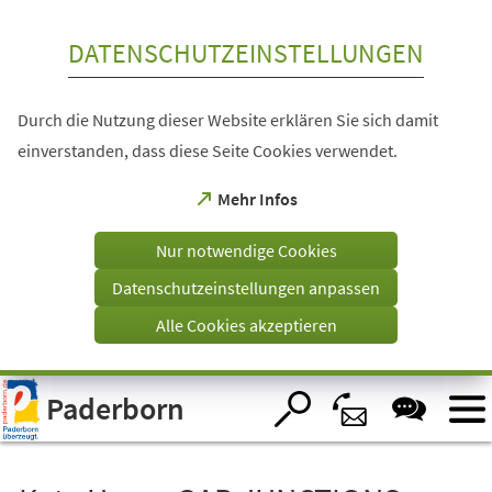
Inhalt anspringen
DATENSCHUTZEINSTELLUNGEN
Durch die Nutzung dieser Website erklären Sie sich damit
einverstanden, dass diese Seite Cookies verwendet.
(Öffnet
Mehr Infos
in
einem
Nur notwendige Cookies
neuen
Tab)
Datenschutzeinstellungen anpassen
Alle Cookies akzeptieren
Visuelle
Paderborn
Assistenzsoftware
öffnen.