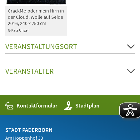
CrackMe-oder mein Hirn in
der Cloud, Wolle auf Seide
2016, 240 x 250 cm
© Kata Unger
VERANSTALTUNGSORT
VERANSTALTER
Kontaktformular
(Öffnet
Stadtplan
in
einem
neuen
Tab)
STADT PADERBORN
Am Hoppenhof 33