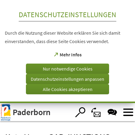
Inhalt anspringen
DATENSCHUTZEINSTELLUNGEN
Durch die Nutzung dieser Website erklären Sie sich damit
einverstanden, dass diese Seite Cookies verwendet.
(Öffnet
Mehr Infos
in
einem
Nur notwendige Cookies
neuen
Tab)
Datenschutzeinstellungen anpassen
Alle Cookies akzeptieren
Visuelle
Paderborn
Assistenzsoftware
öffnen.