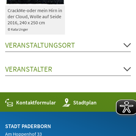
CrackMe-oder mein Hirn in
der Cloud, Wolle auf Seide
2016, 240 x 250 cm
© Kata Unger
VERANSTALTUNGSORT
VERANSTALTER
Kontaktformular
(Öffnet
Stadtplan
in
einem
neuen
Tab)
STADT PADERBORN
Am Hoppenhof 33