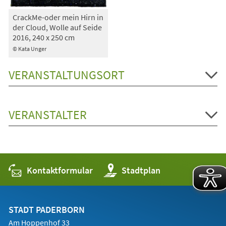
CrackMe-oder mein Hirn in
der Cloud, Wolle auf Seide
2016, 240 x 250 cm
© Kata Unger
VERANSTALTUNGSORT
VERANSTALTER
Kontaktformular
(Öffnet
Stadtplan
in
einem
neuen
Tab)
STADT PADERBORN
Am Hoppenhof 33