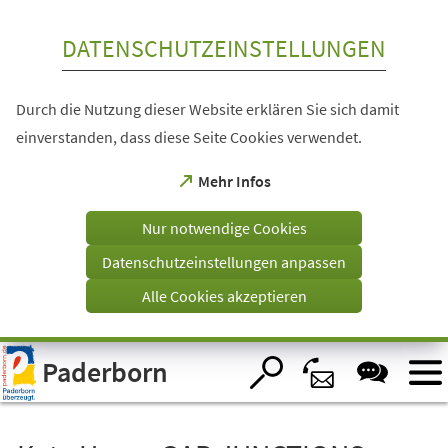
Inhalt anspringen
DATENSCHUTZEINSTELLUNGEN
Durch die Nutzung dieser Website erklären Sie sich damit
einverstanden, dass diese Seite Cookies verwendet.
(Öffnet
Mehr Infos
in
einem
Nur notwendige Cookies
neuen
Tab)
Datenschutzeinstellungen anpassen
Alle Cookies akzeptieren
Visuelle
Paderborn
Assistenzsoftware
öffnen.