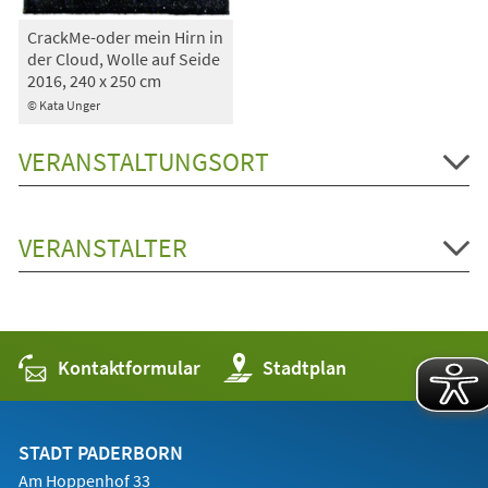
CrackMe-oder mein Hirn in
der Cloud, Wolle auf Seide
2016, 240 x 250 cm
© Kata Unger
VERANSTALTUNGSORT
VERANSTALTER
Kontaktformular
(Öffnet
Stadtplan
in
einem
neuen
Tab)
STADT PADERBORN
Am Hoppenhof 33