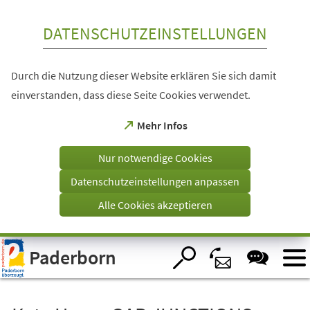
Inhalt anspringen
DATENSCHUTZEINSTELLUNGEN
Durch die Nutzung dieser Website erklären Sie sich damit
einverstanden, dass diese Seite Cookies verwendet.
(Öffnet
Mehr Infos
in
einem
Nur notwendige Cookies
neuen
Tab)
Datenschutzeinstellungen anpassen
Alle Cookies akzeptieren
Visuelle
Paderborn
Assistenzsoftware
öffnen.