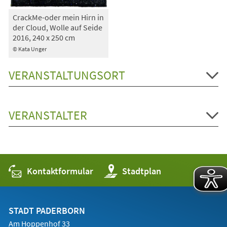
CrackMe-oder mein Hirn in
der Cloud, Wolle auf Seide
2016, 240 x 250 cm
© Kata Unger
VERANSTALTUNGSORT
VERANSTALTER
Kontaktformular
(Öffnet
Stadtplan
in
einem
neuen
Tab)
STADT PADERBORN
Am Hoppenhof 33