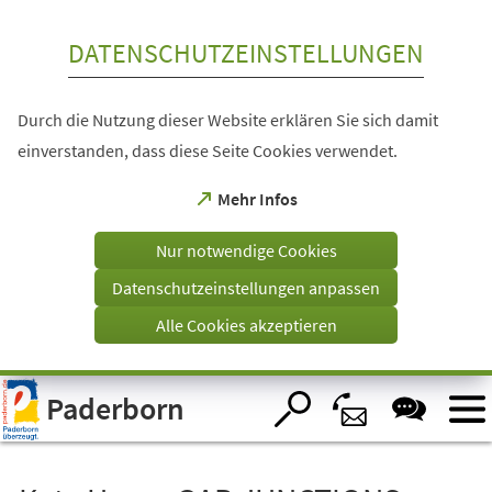
Inhalt anspringen
DATENSCHUTZEINSTELLUNGEN
Durch die Nutzung dieser Website erklären Sie sich damit
einverstanden, dass diese Seite Cookies verwendet.
(Öffnet
Mehr Infos
in
einem
Nur notwendige Cookies
neuen
Tab)
Datenschutzeinstellungen anpassen
Alle Cookies akzeptieren
Visuelle
Paderborn
Assistenzsoftware
öffnen.