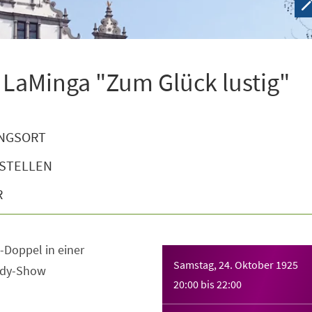
y LaMinga "Zum Glück lustig"
NGSORT
STELLEN
R
Doppel in einer
Samstag, 24. Oktober 1925
edy-Show
20:00
bis
22:00