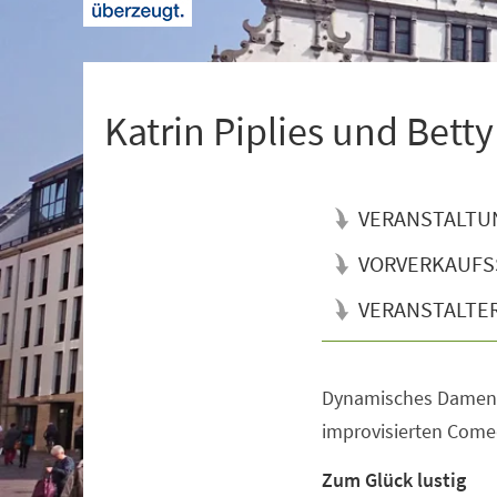
+
1
Katrin Piplies und Bett
VERANSTALTU
VORVERKAUFS
VERANSTALTE
Dynamisches Damen-
Veranstaltungsinformationen
improvisierten Com
Zum Glück lustig