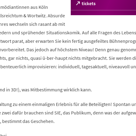
(Öffnet
tickets
omödiantinnen aus Köln
in
llsreichtum & Wortwitz. Absurde
einem
neuen
nres wechseln sich rasant ab mit
Tab)
edern und sprühender Situationskomik. Auf alle Fragen des Leben
ntwort parat, aber erwarten Sie kein fertig ausgefeiltes Bühnenpro
 unvorbereitet. Das jedoch auf höchstem Niveau! Denn genau geno
chts, gar nichts, quasi ü-ber-haupt nichts mitgebracht. Sie werden d
enteuerlich improvisieren: individuell, tagesaktuell, niveauvoll u
(und in 3D!), was Mitbestimmung wirklich kann.
ltung zu einem einmaligen Erlebnis für alle Beteiligten! Spontan u
ie zwei dafür brauchen sind SIE, das Publikum, denn was der aufge
, bestimmt das Geschehen.
bei.