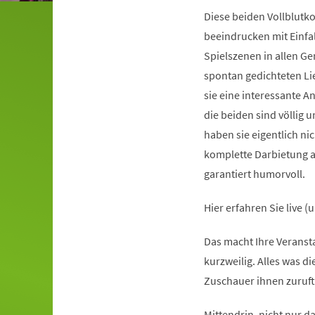
Diese beiden Vollblutk
beeindrucken mit Einfa
Spielszenen in allen Ge
spontan gedichteten Li
sie eine interessante A
die beiden sind völlig
haben sie eigentlich ni
komplette Darbietung ab
garantiert humorvoll.
Hier erfahren Sie live 
Das macht Ihre Veransta
kurzweilig. Alles was d
Zuschauer ihnen zuruft
Mittendrin, nicht nur da