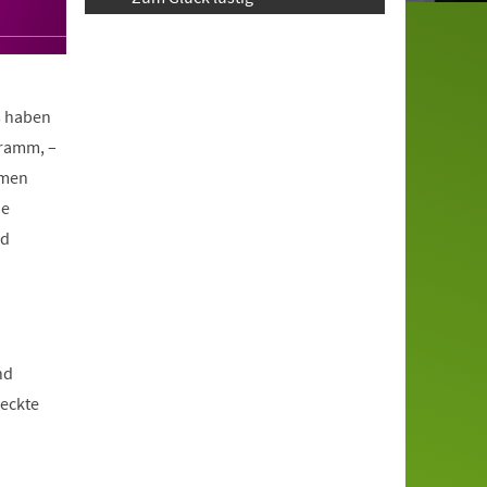
s haben
gramm, –
mmen
ie
nd
nd
weckte