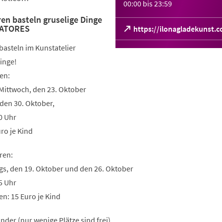
00:00
bis
23:59
ren basteln gruselige Dinge
EATORES
(Öffnet
https://ilonagladekunst.
in
 basteln im Kunstatelier
einem
neuen
inge!
Tab)
en:
ittwoch, den 23. Oktober
den 30. Oktober,
0 Uhr
ro je Kind
ren:
s, den 19. Oktober und den 26. Oktober
5 Uhr
n: 15 Euro je Kind
nder (nur wenige Plätze sind frei)