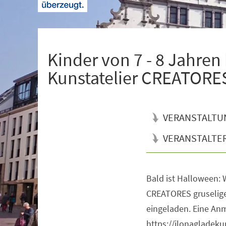
+
1
Kinder von 7 - 8 Jahren
Kunstatelier CREATORE
VERANSTALTU
VERANSTALTE
Bald ist Halloween: 
Veranstaltungsinformationen
CREATORES gruselige 
eingeladen. Eine Anme
https://ilonagladek