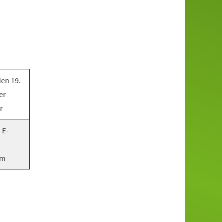
en 19.
er
r
 E-
om