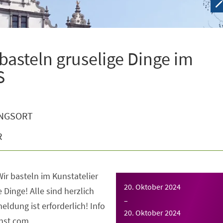
 basteln gruselige Dinge im
S
NGSORT
R
Wir basteln im Kunstatelier
20. Oktober 2024
Dinge! Alle sind herzlich
–
ldung ist erforderlich! Info
20. Oktober 2024
unst.com