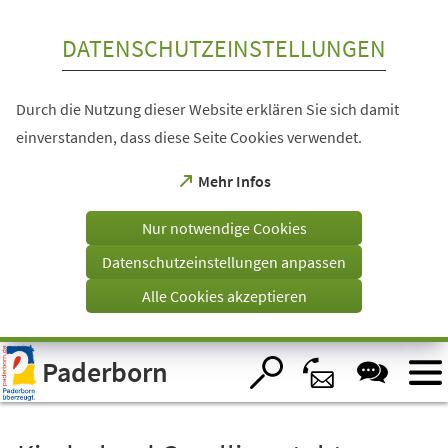
Inhalt anspringen
DATENSCHUTZEINSTELLUNGEN
Durch die Nutzung dieser Website erklären Sie sich damit
einverstanden, dass diese Seite Cookies verwendet.
(Öffnet
Mehr Infos
in
einem
Nur notwendige Cookies
neuen
Tab)
Datenschutzeinstellungen anpassen
Alle Cookies akzeptieren
Visuelle
Paderborn
Assistenzsoftware
öffnen.