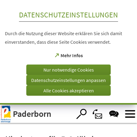
Inhalt anspringen
DATENSCHUTZEINSTELLUNGEN
Durch die Nutzung dieser Website erklären Sie sich damit
einverstanden, dass diese Seite Cookies verwendet.
(Öffnet
Mehr Infos
in
einem
Nur notwendige Cookies
neuen
Tab)
Datenschutzeinstellungen anpassen
Alle Cookies akzeptieren
Visuelle
Paderborn
Assistenzsoftware
öffnen.