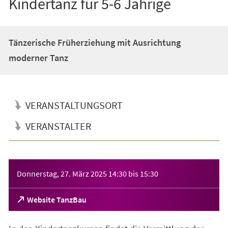
Kindertanz für 5-6 Jährige
Tänzerische Früherziehung mit Ausrichtung
moderner Tanz
VERANSTALTUNGSORT
VERANSTALTER
Veranstaltungsinformationen
Donnerstag, 27. März 2025
14:30
bis
15:30
(Öffnet
Website TanzBau
in
einem