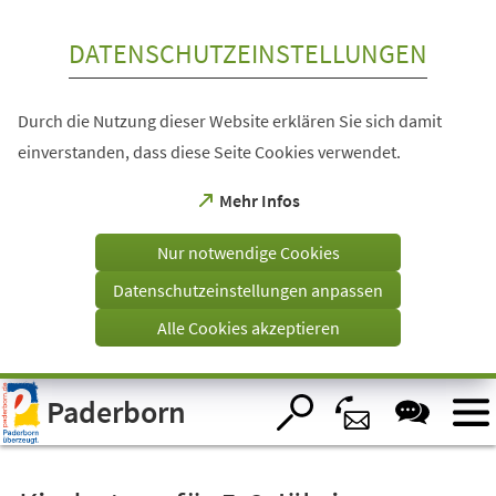
Inhalt anspringen
DATENSCHUTZEINSTELLUNGEN
Durch die Nutzung dieser Website erklären Sie sich damit
einverstanden, dass diese Seite Cookies verwendet.
(Öffnet
Mehr Infos
in
einem
Nur notwendige Cookies
neuen
Tab)
Datenschutzeinstellungen anpassen
Alle Cookies akzeptieren
Visuelle
Paderborn
Assistenzsoftware
öffnen.