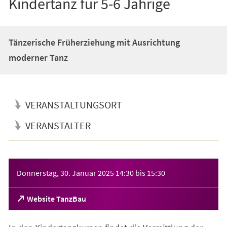
Kindertanz für 5-6 Jährige
Tänzerische Früherziehung mit Ausrichtung
moderner Tanz
VERANSTALTUNGSORT
VERANSTALTER
Veranstaltungsinformationen
Donnerstag, 30. Januar 2025
14:30
bis
15:30
(Öffnet
Website TanzBau
in
einem