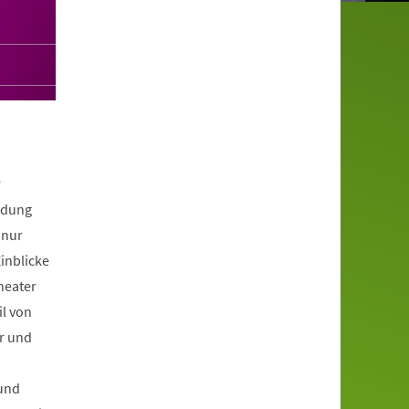
u
r
ldung
 nur
inblicke
heater
il von
er und
und