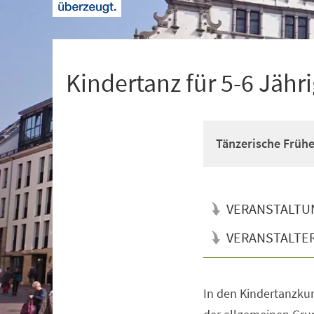
+
1
Kindertanz für 5-6 Jähr
Tänzerische Früh
VERANSTALTU
VERANSTALTE
In den Kindertanzkur
Veranstaltungsinformationen