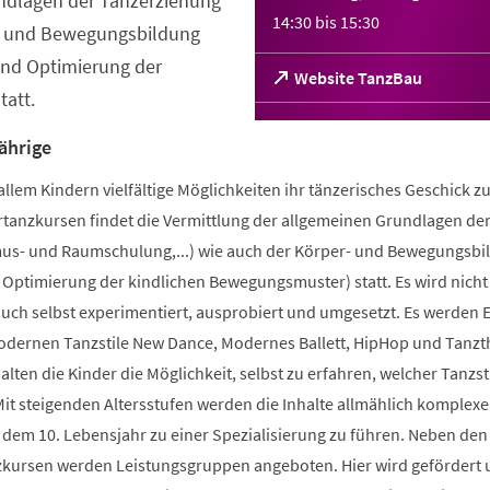
ndlagen der Tanzerziehung
14:30
bis
15:30
- und Bewegungsbildung
nd Optimierung der
(Öffnet
Website TanzBau
att.
in
einem
neuen
ährige
Tab)
allem Kindern vielfältige Möglichkeiten ihr tänzerisches Geschick z
rtanzkursen findet die Vermittlung der allgemeinen Grundlagen de
us- und Raumschulung,...) wie auch der Körper- und Bewegungsbi
Optimierung der kindlichen Bewegungsmuster) statt. Es wird nicht
ch selbst experimentiert, ausprobiert und umgesetzt. Es werden E
odernen Tanzstile New Dance, Modernes Ballett, HipHop und Tanzt
lten die Kinder die Möglichkeit, selbst zu erfahren, welcher Tanzst
 Mit steigenden Altersstufen werden die Inhalte allmählich komplex
 dem 10. Lebensjahr zu einer Spezialisierung zu führen. Neben den
zkursen werden Leistungsgruppen angeboten. Hier wird gefördert 