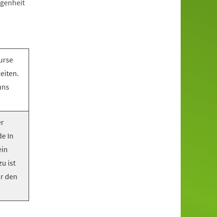
egenheit
urse
eiten.
uns
er
e In
ein
u ist
or den