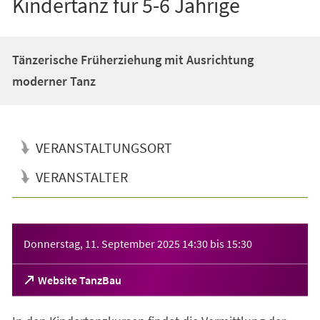
Kindertanz für 5-6 Jährige
Tänzerische Früherziehung mit Ausrichtung
moderner Tanz
VERANSTALTUNGSORT
VERANSTALTER
Veranstaltungsinformationen
Donnerstag, 11. September 2025
14:30
bis
15:30
(Öffnet
Website TanzBau
in
einem