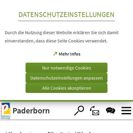
Inhalt anspringen
DATENSCHUTZEINSTELLUNGEN
Durch die Nutzung dieser Website erklären Sie sich damit
einverstanden, dass diese Seite Cookies verwendet.
(Öffnet
Mehr Infos
in
einem
Nur notwendige Cookies
neuen
Tab)
Datenschutzeinstellungen anpassen
Alle Cookies akzeptieren
Visuelle
Paderborn
Assistenzsoftware
öffnen.