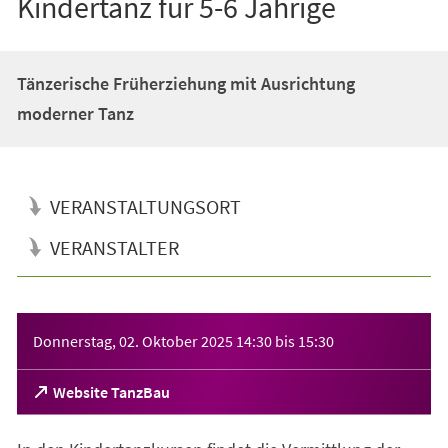
Kindertanz für 5-6 Jährige
Tänzerische Früherziehung mit Ausrichtung
moderner Tanz
VERANSTALTUNGSORT
VERANSTALTER
Veranstaltungsinformationen
Donnerstag, 02. Oktober 2025
14:30
bis
15:30
(Öffnet
Website TanzBau
in
einem