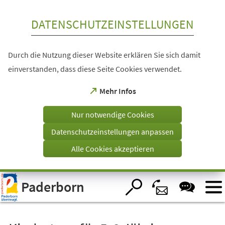
Inhalt anspringen
DATENSCHUTZEINSTELLUNGEN
Durch die Nutzung dieser Website erklären Sie sich damit
einverstanden, dass diese Seite Cookies verwendet.
(Öffnet
Mehr Infos
in
einem
Nur notwendige Cookies
neuen
Tab)
Datenschutzeinstellungen anpassen
Alle Cookies akzeptieren
Visuelle
Paderborn
Assistenzsoftware
öffnen.