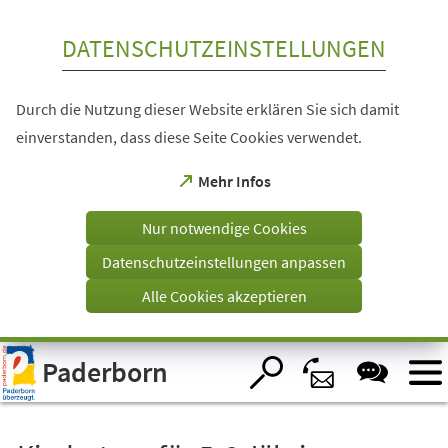
Inhalt anspringen
DATENSCHUTZEINSTELLUNGEN
Durch die Nutzung dieser Website erklären Sie sich damit
einverstanden, dass diese Seite Cookies verwendet.
(Öffnet
Mehr Infos
in
einem
Nur notwendige Cookies
neuen
Tab)
Datenschutzeinstellungen anpassen
Alle Cookies akzeptieren
Visuelle
Paderborn
Assistenzsoftware
öffnen.