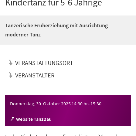
Kindertanz für 5-6 Jährige
Tänzerische Früherziehung mit Ausrichtung
moderner Tanz
VERANSTALTUNGSORT
VERANSTALTER
Veranstaltungsinformationen
Donnerstag, 30. Oktober 2025
14:30
bis
15:30
(Öffnet
Website TanzBau
in
einem