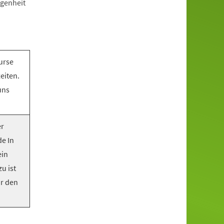
egenheit
urse
eiten.
uns
er
e In
ein
u ist
or den