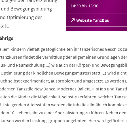
ndlagen der Tanzerziehung
14:30
bis
15:30
- und Bewegungsbildung
nd Optimierung der
(Öffnet
Website TanzBau
att.
in
einem
neuen
ährige
Tab)
allem Kindern vielfältige Möglichkeiten ihr tänzerisches Geschick z
rtanzkursen findet die Vermittlung der allgemeinen Grundlagen de
us- und Raumschulung,...) wie auch der Körper- und Bewegungsbi
Optimierung der kindlichen Bewegungsmuster) statt. Es wird nicht
ch selbst experimentiert, ausprobiert und umgesetzt. Es werden E
odernen Tanzstile New Dance, Modernes Ballett, HipHop und Tanzt
lten die Kinder die Möglichkeit, selbst zu erfahren, welcher Tanzst
 Mit steigenden Altersstufen werden die Inhalte allmählich komplex
 dem 10. Lebensjahr zu einer Spezialisierung zu führen. Neben den
zkursen werden Leistungsgruppen angeboten. Hier wird gefördert 