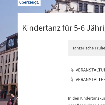
+
1
Kindertanz für 5-6 Jähr
Tänzerische Früh
VERANSTALTU
VERANSTALTE
In den Kindertanzkur
Veranstaltungsinformationen