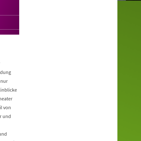
u
r
ldung
 nur
inblicke
heater
il von
er und
und