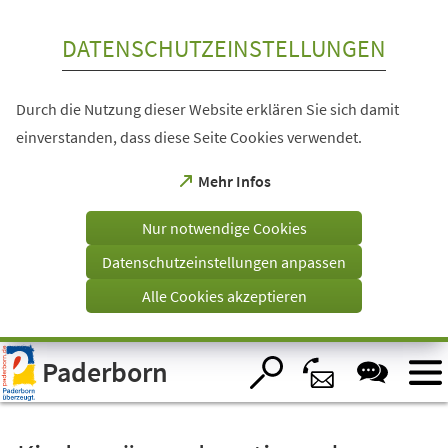
Inhalt anspringen
DATENSCHUTZEINSTELLUNGEN
Durch die Nutzung dieser Website erklären Sie sich damit
einverstanden, dass diese Seite Cookies verwendet.
(Öffnet
Mehr Infos
in
einem
Nur notwendige Cookies
neuen
Tab)
Datenschutzeinstellungen anpassen
Alle Cookies akzeptieren
Visuelle
Paderborn
Assistenzsoftware
öffnen.