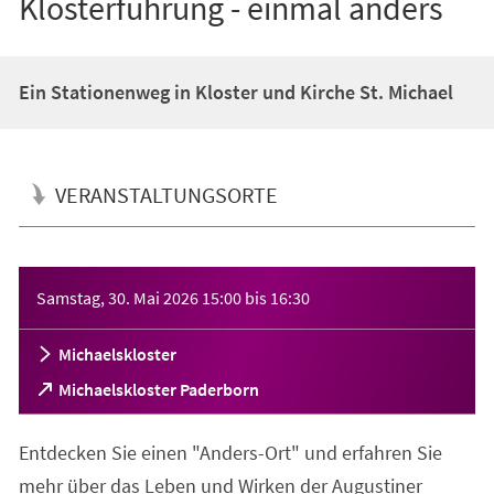
Klosterführung - einmal anders
Ein Stationenweg in Kloster und Kirche St. Michael
VERANSTALTUNGSORTE
Veranstaltungsinformationen
Samstag, 30. Mai 2026
15:00
bis
16:30
Michaelskloster
(Öffnet
Michaelskloster Paderborn
in
einem
Entdecken Sie einen "Anders-Ort" und erfahren Sie
neuen
Tab)
mehr über das Leben und Wirken der Augustiner