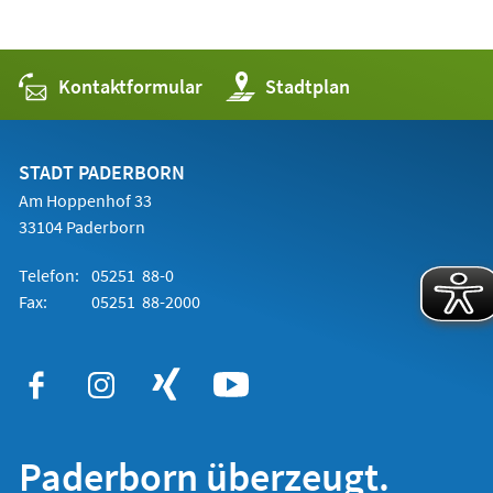
Kontaktformular
(Öffnet
Stadtplan
in
einem
neuen
Tab)
STADT PADERBORN
Am Hoppenhof 33
33104 Paderborn
Telefon:
05251 88-0
Fax:
05251 88-2000
Paderborn überzeugt.