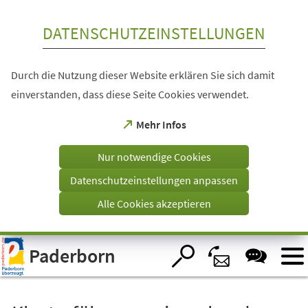
Inhalt anspringen
DATENSCHUTZEINSTELLUNGEN
Durch die Nutzung dieser Website erklären Sie sich damit
einverstanden, dass diese Seite Cookies verwendet.
(Öffnet
Mehr Infos
in
einem
Nur notwendige Cookies
neuen
Tab)
Datenschutzeinstellungen anpassen
Alle Cookies akzeptieren
Visuelle
Paderborn
Assistenzsoftware
öffnen.