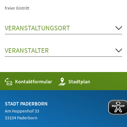
freier Eintritt
VERANSTALTUNGSORT
VERANSTALTER
Kontaktformular
(Öffnet
Stadtplan
in
einem
neuen
Tab)
STADT PADERBORN
Am Hoppenhof 33
33104 Paderborn