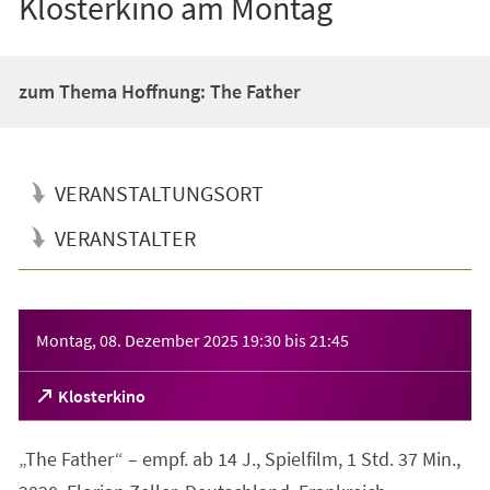
Klosterkino am Montag
zum Thema Hoffnung: The Father
VERANSTALTUNGSORT
VERANSTALTER
Veranstaltungsinformationen
Montag, 08. Dezember 2025
19:30
bis
21:45
(Öffnet
Klosterkino
in
einem
„The Father“ – empf. ab 14 J., Spielfilm, 1 Std. 37 Min.,
neuen
Tab)