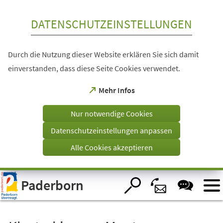
Inhalt anspringen
DATENSCHUTZEINSTELLUNGEN
Durch die Nutzung dieser Website erklären Sie sich damit
einverstanden, dass diese Seite Cookies verwendet.
(Öffnet
Mehr Infos
in
einem
Nur notwendige Cookies
neuen
Tab)
Datenschutzeinstellungen anpassen
Alle Cookies akzeptieren
Visuelle
Paderborn
Assistenzsoftware
öffnen.