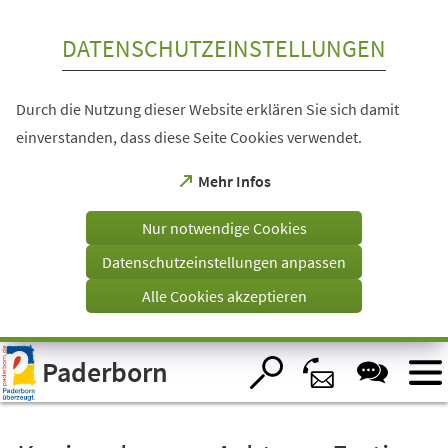
Inhalt anspringen
DATENSCHUTZEINSTELLUNGEN
Durch die Nutzung dieser Website erklären Sie sich damit
einverstanden, dass diese Seite Cookies verwendet.
(Öffnet
Mehr Infos
in
einem
Nur notwendige Cookies
neuen
Tab)
Datenschutzeinstellungen anpassen
Alle Cookies akzeptieren
Visuelle
Paderborn
Assistenzsoftware
öffnen.