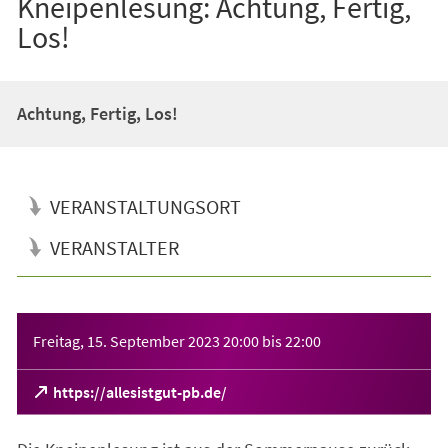
Kneipenlesung: Achtung, Fertig,
Los!
Achtung, Fertig, Los!
VERANSTALTUNGSORT
VERANSTALTER
Veranstaltungsinformationen
Freitag, 15. September 2023
20:00
bis
22:00
(Öffnet
https://allesistgut-pb.de/
in
einem