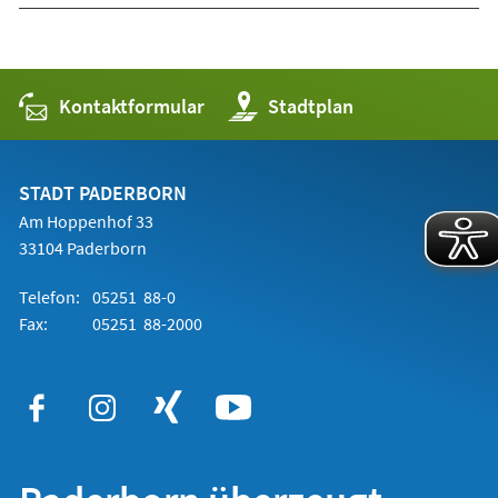
Kontaktformular
(Öffnet
Stadtplan
in
einem
neuen
Tab)
STADT PADERBORN
Am Hoppenhof 33
33104 Paderborn
Telefon:
05251 88-0
Fax:
05251 88-2000