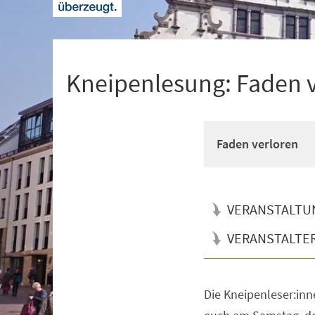
+
1
Kneipenlesung: Faden 
Faden verloren
VERANSTALTU
VERANSTALTE
Die Kneipenleser:inne
Veranstaltungsinformationen