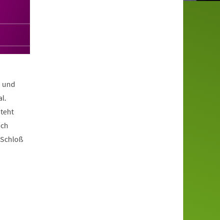
n und
l.
teht
ich
 Schloß