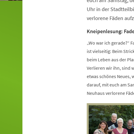
euch am Samstag, de
Uhr in der Stadtteil
verlorene Fäden au
Kneipenlesung: Fade
„Wo war ich gerade?“ F
ist vielseitig: Beim S
beim Leben aus der Pla
Verlieren wir ihn, sin
etwas schönes Neues, we
darauf, mit euch am Sam
Neuhaus verlorene Fäden