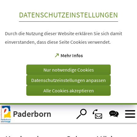
Inhalt anspringen
DATENSCHUTZEINSTELLUNGEN
Durch die Nutzung dieser Website erklären Sie sich damit
einverstanden, dass diese Seite Cookies verwendet.
(Öffnet
Mehr Infos
in
einem
Nur notwendige Cookies
neuen
Tab)
Datenschutzeinstellungen anpassen
Alle Cookies akzeptieren
Visuelle
Paderborn
Assistenzsoftware
öffnen.