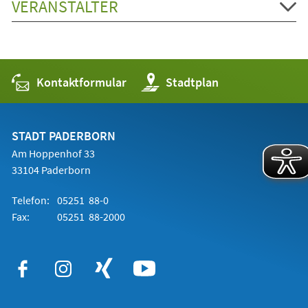
VERANSTALTER
Kontaktformular
(Öffnet
Stadtplan
in
einem
neuen
Tab)
STADT PADERBORN
Am Hoppenhof 33
33104 Paderborn
Telefon:
05251 88-0
Fax:
05251 88-2000