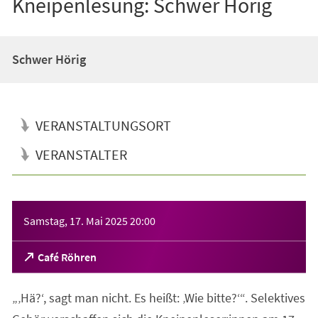
Kneipenlesung: Schwer Hörig
Schwer Hörig
VERANSTALTUNGSORT
VERANSTALTER
Veranstaltungsinformationen
Samstag, 17. Mai 2025
20:00
(Öffnet
Café Röhren
in
einem
„‚Hä?‘, sagt man nicht. Es heißt: ‚Wie bitte?‘“. Selektives
neuen
Tab)