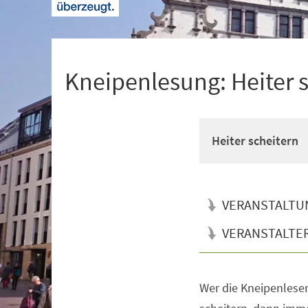
+
1
Kneipenlesung: Heiter 
Heiter scheitern
VERANSTALTU
VERANSTALTE
Wer die Kneipenleser
Veranstaltungsinformationen