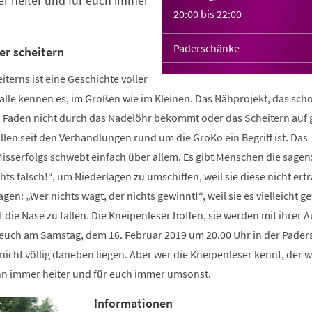
r heiter und für euch immer
20:00
bis
22:00
Paderschänke
er scheitern
iterns ist eine Geschichte voller
alle kennen es, im Großen wie im Kleinen. Das Nähprojekt, das sch
n Faden nicht durch das Nadelöhr bekommt oder das Scheitern auf 
len seit den Verhandlungen rund um die GroKo ein Begriff ist. Das
sserfolgs schwebt einfach über allem. Es gibt Menschen die sagen
hts falsch!“, um Niederlagen zu umschiffen, weil sie diese nicht ert
gen: „Wer nichts wagt, der nichts gewinnt!“, weil sie es vielleicht 
f die Nase zu fallen. Die Kneipenleser hoffen, sie werden mit ihrer 
e euch am Samstag, dem 16. Februar 2019 um 20.00 Uhr in der Pade
icht völlig daneben liegen. Aber wer die Kneipenleser kennt, der w
nn immer heiter und für euch immer umsonst.
Informationen