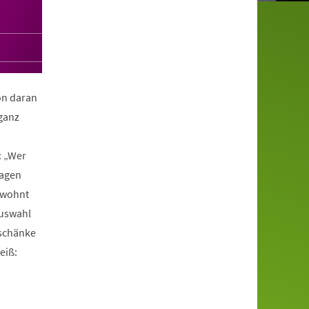
on daran
ganz
: „Wer
ragen
gewohnt
Auswahl
rschänke
eiß: