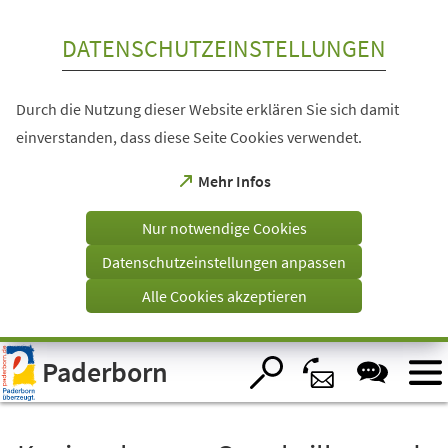
Inhalt anspringen
DATENSCHUTZEINSTELLUNGEN
Durch die Nutzung dieser Website erklären Sie sich damit
einverstanden, dass diese Seite Cookies verwendet.
(Öffnet
Mehr Infos
in
einem
Nur notwendige Cookies
neuen
Tab)
Datenschutzeinstellungen anpassen
Alle Cookies akzeptieren
Visuelle
Paderborn
Assistenzsoftware
öffnen.