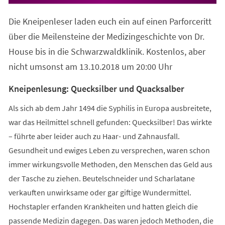
in
einem
Die Kneipenleser laden euch ein auf einen Parforceritt
neuen
Tab)
über die Meilensteine der Medizingeschichte von Dr.
House bis in die Schwarzwaldklinik. Kostenlos, aber
nicht umsonst am 13.10.2018 um 20:00 Uhr
Kneipenlesung: Quecksilber und Quacksalber
Als sich ab dem Jahr 1494 die Syphilis in Europa ausbreitete,
war das Heilmittel schnell gefunden: Quecksilber! Das wirkte
– führte aber leider auch zu Haar- und Zahnausfall.
Gesundheit und ewiges Leben zu versprechen, waren schon
immer wirkungsvolle Methoden, den Menschen das Geld aus
der Tasche zu ziehen. Beutelschneider und Scharlatane
verkauften unwirksame oder gar giftige Wundermittel.
Hochstapler erfanden Krankheiten und hatten gleich die
passende Medizin dagegen. Das waren jedoch Methoden, die