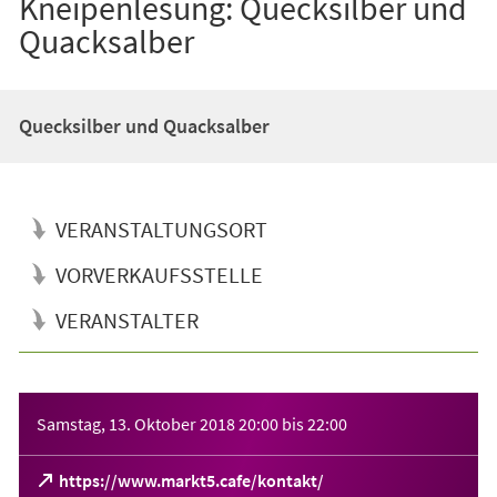
Kneipenlesung: Quecksilber und
Quacksalber
Quecksilber und Quacksalber
VERANSTALTUNGSORT
VORVERKAUFSSTELLE
VERANSTALTER
Veranstaltungsinformationen
Samstag, 13. Oktober 2018
20:00
bis
22:00
(Öffnet
https://www.markt5.cafe/kontakt/