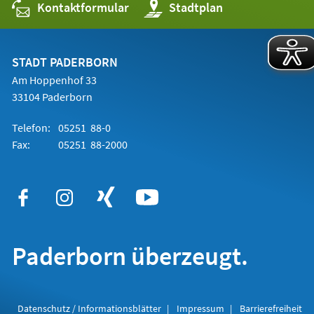
Kontaktformular
(Öffnet
Stadtplan
in
einem
neuen
Tab)
STADT PADERBORN
Am Hoppenhof 33
33104 Paderborn
Telefon:
05251 88-0
Fax:
05251 88-2000
Paderborn überzeugt.
Datenschutz / Informationsblätter
Impressum
Barrierefreiheit