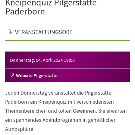
Kneipenquiz Pilgerstätte
Paderborn
VERANSTALTUNGSORT
Veranstaltungsinformationen
Donnerstag, 04. April 2024
19:00
(Öffnet
Website Pilgerstätte
in
einem
Jeden Donnerstag veranstaltet die Pilgerstätte
neuen
Tab)
Paderborn ein Kneipenquiz mit verschiedensten
Themenbereichen und tollen Gewinnen. Sie erwarten
ein spannendes Abendprogramm in gemütlicher
Atmosphäre!