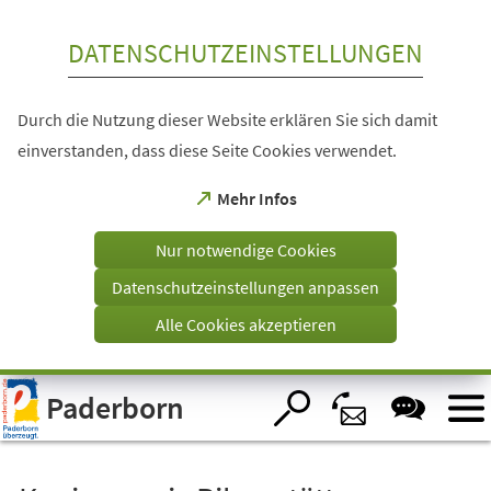
Inhalt anspringen
DATENSCHUTZEINSTELLUNGEN
Durch die Nutzung dieser Website erklären Sie sich damit
einverstanden, dass diese Seite Cookies verwendet.
(Öffnet
Mehr Infos
in
einem
Nur notwendige Cookies
neuen
Tab)
Datenschutzeinstellungen anpassen
Alle Cookies akzeptieren
Visuelle
Paderborn
Assistenzsoftware
öffnen.